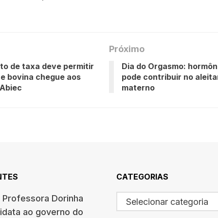
Próximo
o de taxa deve permitir
Dia do Orgasmo: hormôni
e bovina chegue aos
pode contribuir no aleit
 Abiec
materno
NTES
CATEGORIAS
a Professora Dorinha
Selecionar categoria
data ao governo do