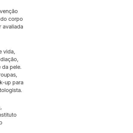
evenção
 do corpo
r avaliada
 vida,
adiação,
 da pele.
roupas,
ck-up para
ologista.
,
stituto
o