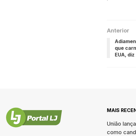
Anterior
Adiament
que carn
EUA, diz
MAIS RECE
União lanç
como candi