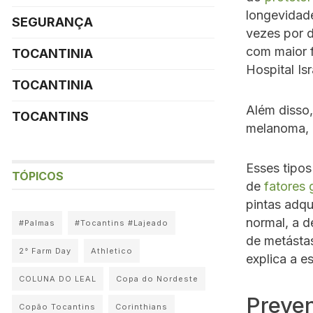
longevidad
SEGURANÇA
vezes por d
com maior f
TOCANTINIA
Hospital Isr
TOCANTINIA
Além disso
TOCANTINS
melanoma, 
Esses tipos
TÓPICOS
de
fatores 
pintas adqu
normal, a d
#Palmas
#Tocantins #Lajeado
de metástas
2° Farm Day
Athletico
explica a es
COLUNA DO LEAL
Copa do Nordeste
Preve
Copão Tocantins
Corinthians