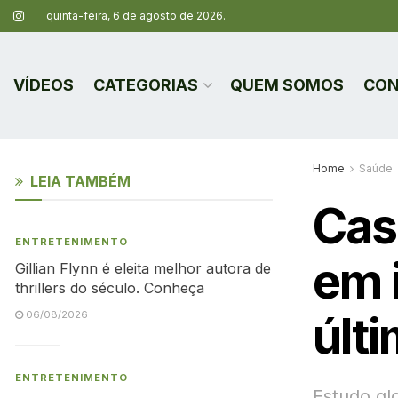
quinta-feira, 6 de agosto de 2026.
VÍDEOS
CATEGORIAS
QUEM SOMOS
CON
Home
Saúde
LEIA TAMBÉM
Cas
ENTRETENIMENTO
em 
Gillian Flynn é eleita melhor autora de
thrillers do século. Conheça
últ
06/08/2026
ENTRETENIMENTO
Estudo gl