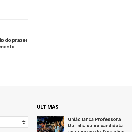
o do prazer
amento
ÚLTIMAS
União lança Professora
Dorinha como candidata
ao governo do Tocantins