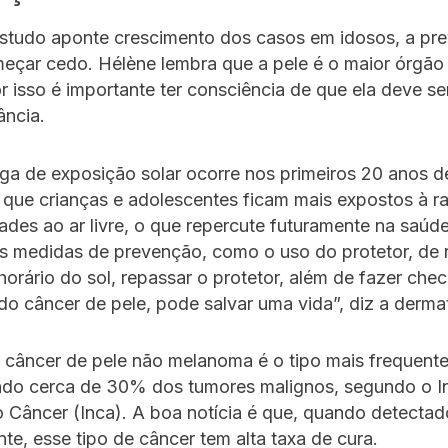
studo aponte crescimento dos casos em idosos, a pr
meçar cedo. Hélène lembra que a pele é o maior órgão
 isso é importante ter consciência de que ela deve se
ância.
ga de exposição solar ocorre nos primeiros 20 anos de
que crianças e adolescentes ficam mais expostos à r
dades ao ar livre, o que repercute futuramente na saúde
as medidas de prevenção, como o uso do protetor, de 
 horário do sol, repassar o protetor, além de fazer che
o câncer de pele, pode salvar uma vida”, diz a dermat
o câncer de pele não melanoma é o tipo mais frequente
ndo cerca de 30% dos tumores malignos, segundo o In
 Câncer (Inca). A boa notícia é que, quando detectad
e, esse tipo de câncer tem alta taxa de cura.