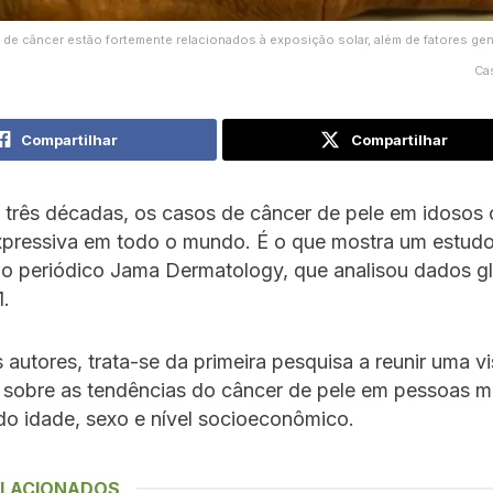
 de câncer estão fortemente relacionados à exposição solar, além de fatores gen
Cas
Compartilhar
Compartilhar
 três décadas, os casos de câncer de pele em idosos
xpressiva em todo o mundo. É o que mostra um estud
o periódico Jama Dermatology, que analisou dados gl
1.
autores, trata-se da primeira pesquisa a reunir uma v
 sobre as tendências do câncer de pele em pessoas ma
o idade, sexo e nível socioeconômico.
ELACIONADOS