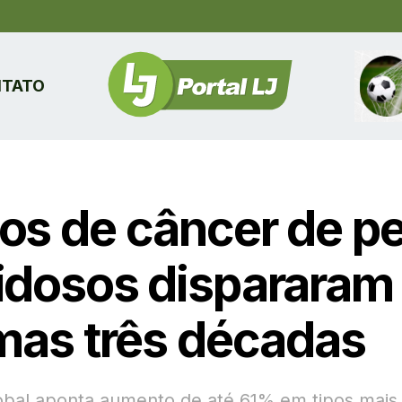
TATO
os de câncer de pe
idosos dispararam
imas três décadas
obal aponta aumento de até 61% em tipos mai