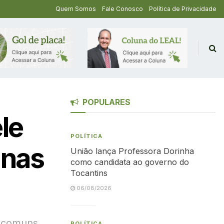
Quem Somos
Fale Conosco
Política de Privacidade
POPULARES
le
POLÍTICA
 nas
União lança Professora Dorinha
como candidata ao governo do
Tocantins
06/08/2026
s comuns
POLÍTICA