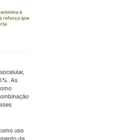
laminina é
s reforça que
erta
socelular,
,5%. As
 como
 combinação
esses
 como uso
umento da