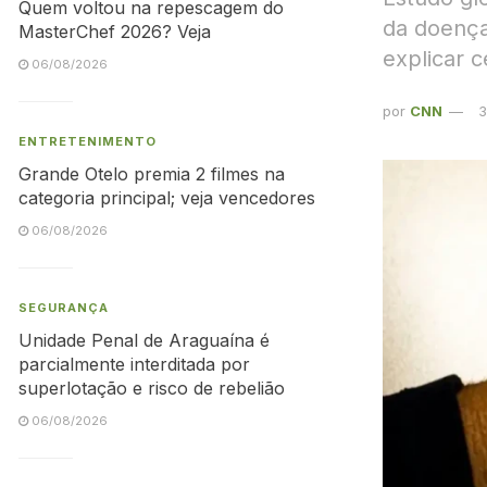
Quem voltou na repescagem do
da doença
MasterChef 2026? Veja
explicar c
06/08/2026
por
CNN
3
ENTRETENIMENTO
Grande Otelo premia 2 filmes na
categoria principal; veja vencedores
06/08/2026
SEGURANÇA
Unidade Penal de Araguaína é
parcialmente interditada por
superlotação e risco de rebelião
06/08/2026