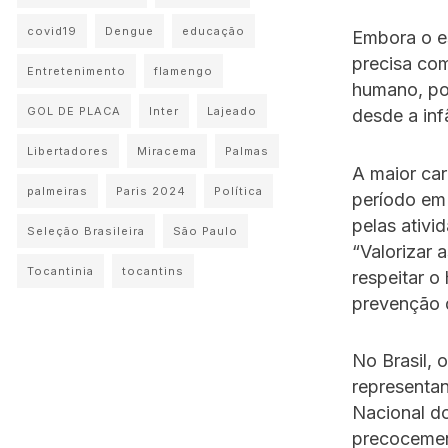
covid19
Dengue
educação
Embora o e
precisa co
Entretenimento
flamengo
humano, por
GOL DE PLACA
Inter
Lajeado
desde a inf
Libertadores
Miracema
Palmas
A maior car
palmeiras
Paris 2024
Política
período em 
pelas ativi
Seleção Brasileira
São Paulo
“Valorizar 
Tocantinia
tocantins
respeitar o
prevenção d
No Brasil, 
representa
Nacional do
precocement