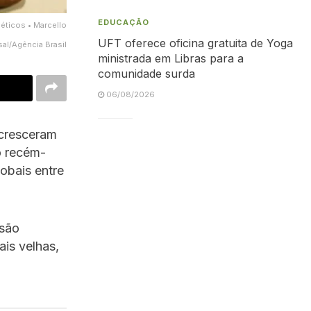
EDUCAÇÃO
éticos • Marcello
UFT oferece oficina gratuita de Yoga
al/Agência Brasil
ministrada em Libras para a
comunidade surda
06/08/2026
 cresceram
o recém-
obais entre
isão
is velhas,