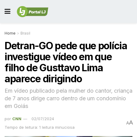
Home
Brasil
Detran-GO pede que polícia
investigue vídeo em que
filho de Gusttavo Lima
aparece dirigindo
Em vídeo publicado pela mulher do cantor, criança
de 7 anos dirige carro dentro de um condomínio
em Goiás
por
CNN
02/07/2024
A
A
Tempo de leitura: 1 leitura minuciosa