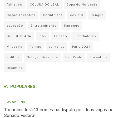
Athletico
COLUNA DO LEAL
Copa do Nordeste
Copão Tocantins
Corinthians
covid19
Dengue
educação
Entretenimento
flamengo
GOL DE PLACA
Inter
Lajeado
Libertadores
Miracema
Palmas
palmeiras
Paris 2024
Política
Seleção Brasileira
São Paulo
Tocantinia
tocantins
POPULARES
TOCANTINS
Tocantins terá 13 nomes na disputa por duas vagas no
Senado Federal