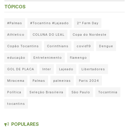
TÓPICOS
#Palmas
#Tocantins #Lajeado
2° Farm Day
Athletico
COLUNA DO LEAL
Copa do Nordeste
Copão Tocantins
Corinthians
covid19
Dengue
educação
Entretenimento
flamengo
GOL DE PLACA
Inter
Lajeado
Libertadores
Miracema
Palmas
palmeiras
Paris 2024
Política
Seleção Brasileira
São Paulo
Tocantinia
tocantins
POPULARES