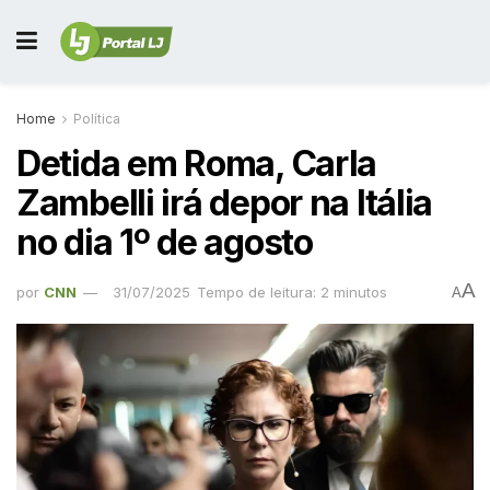
Home
Política
Detida em Roma, Carla
Zambelli irá depor na Itália
no dia 1º de agosto
A
por
CNN
31/07/2025
Tempo de leitura: 2 minutos
A