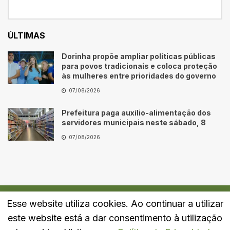
ÚLTIMAS
Dorinha propõe ampliar políticas públicas
para povos tradicionais e coloca proteção
às mulheres entre prioridades do governo
07/08/2026
Prefeitura paga auxílio-alimentação dos
servidores municipais neste sábado, 8
07/08/2026
Esse website utiliza cookies. Ao continuar a utilizar
Quem Somos
Fale Conosco
Política de Privacidade
este website está a dar consentimento à utilização
© 2024
Portal LJ
- Todos os direitos reservados.