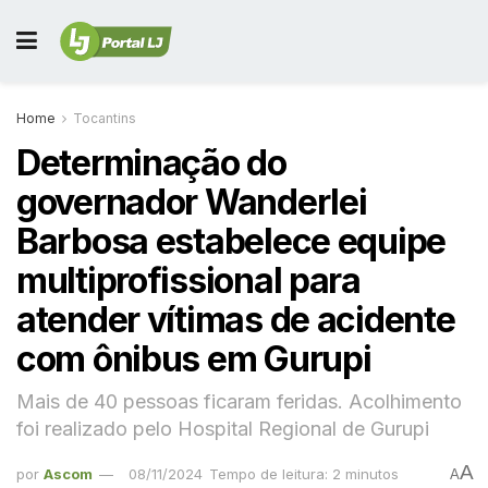
Home
Tocantins
Determinação do
governador Wanderlei
Barbosa estabelece equipe
multiprofissional para
atender vítimas de acidente
com ônibus em Gurupi
Mais de 40 pessoas ficaram feridas. Acolhimento
foi realizado pelo Hospital Regional de Gurupi
A
por
Ascom
08/11/2024
Tempo de leitura: 2 minutos
A