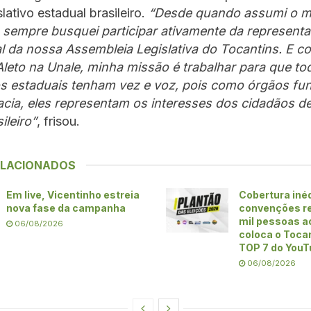
lativo estadual brasileiro.
“Desde quando assumi o 
, sempre busquei participar ativamente da represent
nal da nossa Assembleia Legislativa do Tocantins. E 
leto na Unale, minha missão é trabalhar para que to
s estaduais tenham vez e voz, pois como órgãos fu
cia, eles representam os interesses dos cidadãos d
ileiro”
, frisou.
ELACIONADOS
Em live, Vicentinho estreia
Cobertura iné
nova fase da campanha
convenções re
mil pessoas ao
06/08/2026
coloca o Toca
TOP 7 do YouT
06/08/2026