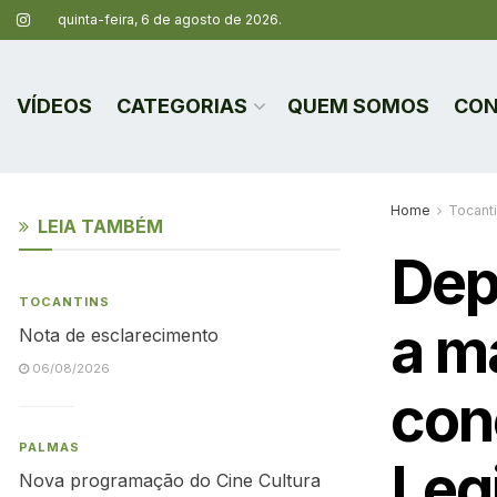
quinta-feira, 6 de agosto de 2026.
VÍDEOS
CATEGORIAS
QUEM SOMOS
CON
Home
Tocant
LEIA TAMBÉM
Dep
TOCANTINS
a ma
Nota de esclarecimento
06/08/2026
con
PALMAS
Leg
Nova programação do Cine Cultura