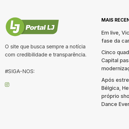
MAIS RECE
Em live, Vi
fase da c
O site que busca sempre a notícia
Cinco quad
com credibilidade e transparência.
Capital pa
moderniza
#SIGA-NOS:
Após estre
Bélgica, H
próprio s
Dance Eve