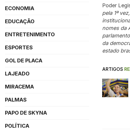
Poder Legis
ECONOMIA
pela 1ª vez
institucio
EDUCAÇÃO
nomes da A
ENTRETENIMENTO
parlamento
da democra
ESPORTES
estado bras
GOL DE PLACA
ARTIGOS
R
LAJEADO
MIRACEMA
PALMAS
PAPO DE SKYNA
POLÍTICA