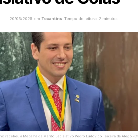
20/05/2025
em
Tocantins
Tempo de leitura: 2 minutos
ho recebeu a Medalha de Mérito Legislativo Pedro Ludovico Teixeira da Alego -Cr