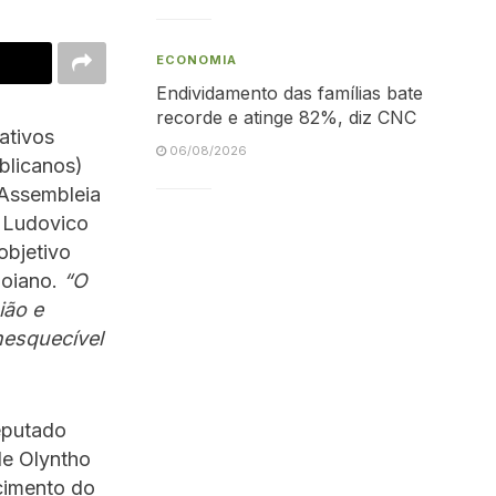
ECONOMIA
Endividamento das famílias bate
recorde e atinge 82%, diz CNC
ativos
06/08/2026
blicanos)
 Assembleia
o Ludovico
objetivo
oiano.
“O
ião e
inesquecível
eputado
de Olyntho
ecimento do