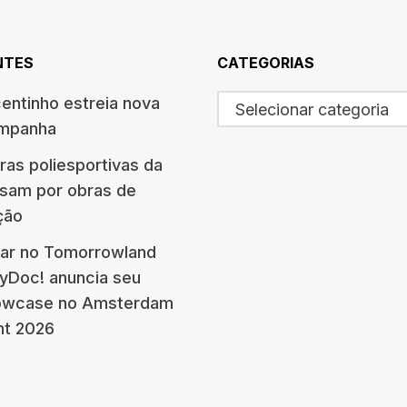
NTES
CATEGORIAS
centinho estreia nova
Selecionar categoria
ampanha
ras poliesportivas da
ssam por obras de
ção
ar no Tomorrowland
eyDoc! anuncia seu
howcase no Amsterdam
nt 2026