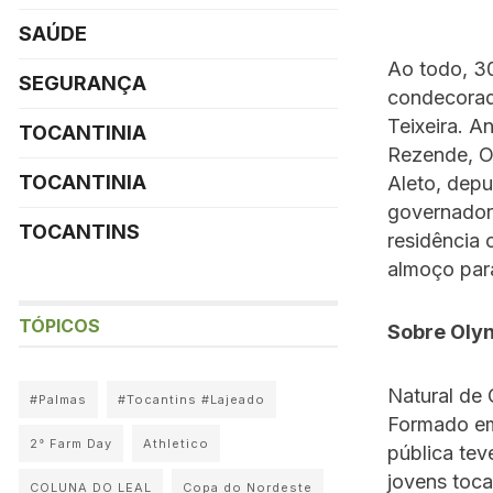
SAÚDE
Ao todo, 30
SEGURANÇA
condecorad
Teixeira. An
TOCANTINIA
Rezende, O
TOCANTINIA
Aleto, depu
governador
TOCANTINS
residência 
almoço par
TÓPICOS
Sobre Oly
Natural de 
#Palmas
#Tocantins #Lajeado
Formado em
2° Farm Day
Athletico
pública tev
jovens toca
COLUNA DO LEAL
Copa do Nordeste