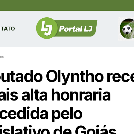
TATO
ins
utado Olyntho rec
is alta honraria
cedida pelo
islativo de Goiás