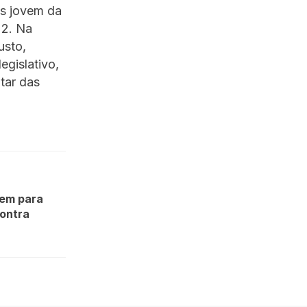
is jovem da
22. Na
usto,
egislativo,
tar das
nem para
contra