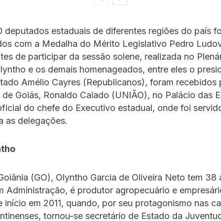
 deputados estaduais de diferentes regiões do país f
os com a Medalha do Mérito Legislativo Pedro Ludo
tes de participar da sessão solene, realizada no Plenári
lyntho e os demais homenageados, entre eles o presi
tado Amélio Cayres (Republicanos), foram recebidos 
 de Goiás, Ronaldo Caiado (UNIÃO), no Palácio das E
oficial do chefe do Executivo estadual, onde foi servi
a as delegações.
ntho
Goiânia (GO), Olyntho Garcia de Oliveira Neto tem 38 
 Administração, é produtor agropecuário e empresári
e início em 2011, quando, por seu protagonismo nas c
ntinenses, tornou-se secretário de Estado da Juventu