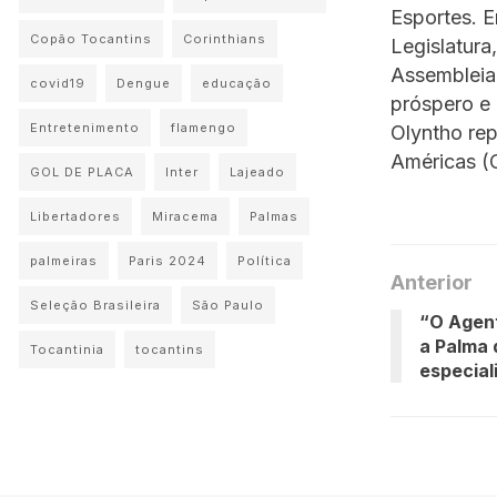
Esportes. E
Copão Tocantins
Corinthians
Legislatura
Assembleia,
covid19
Dengue
educação
próspero e 
Entretenimento
flamengo
Olyntho rep
Américas (
GOL DE PLACA
Inter
Lajeado
Libertadores
Miracema
Palmas
palmeiras
Paris 2024
Política
Anterior
Seleção Brasileira
São Paulo
“O Agen
a Palma 
Tocantinia
tocantins
especial