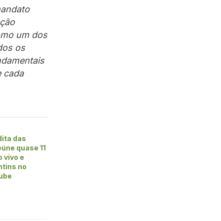
mandato
ação
como um dos
dos os
ndamentais
e cada
dita das
úne quase 11
 vivo e
ntins no
ube