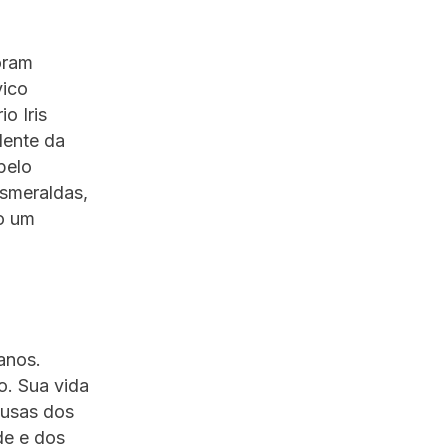
oram
vico
o Iris
dente da
pelo
smeraldas,
do um
anos.
o. Sua vida
ausas dos
de e dos