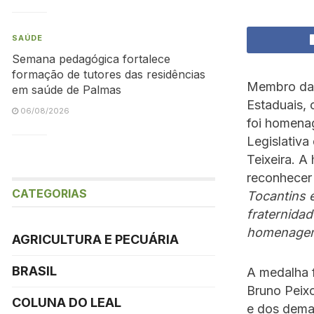
SAÚDE
Semana pedagógica fortalece
formação de tutores das residências
Membro da D
em saúde de Palmas
Estaduais, 
06/08/2026
foi homenag
Legislativa
Teixeira. A
reconhecer
CATEGORIAS
Tocantins e
fraternidad
homenagem
AGRICULTURA E PECUÁRIA
BRASIL
A medalha 
Bruno Peix
COLUNA DO LEAL
e dos demai