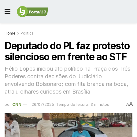
Home
Política
Deputado do PL faz protesto
silencioso em frente ao STF
Hélio Lopes iniciou ato político na Praça dos Três
Poderes contra decisões do Judiciário
envolvendo Bolsonaro; com fita branca na boca,
atraiu olhares curiosos em Brasília
A
por
CNN
26/07/2025
Tempo de leitura: 3 minutos
A