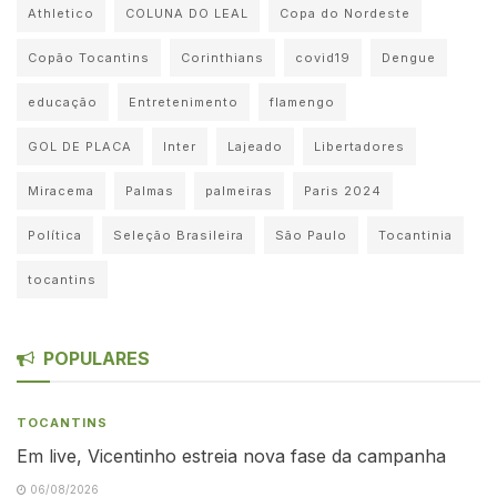
Athletico
COLUNA DO LEAL
Copa do Nordeste
Copão Tocantins
Corinthians
covid19
Dengue
educação
Entretenimento
flamengo
GOL DE PLACA
Inter
Lajeado
Libertadores
Miracema
Palmas
palmeiras
Paris 2024
Política
Seleção Brasileira
São Paulo
Tocantinia
tocantins
POPULARES
TOCANTINS
Em live, Vicentinho estreia nova fase da campanha
06/08/2026