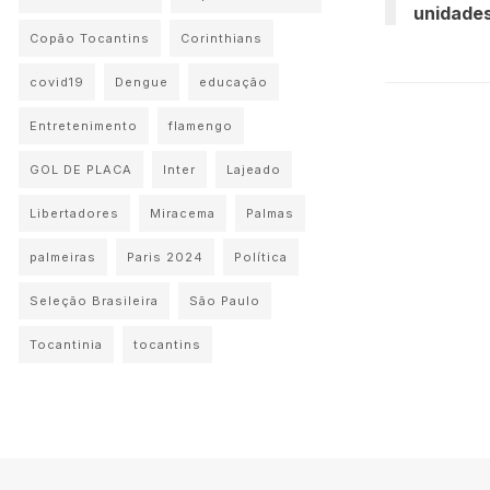
unidades
Copão Tocantins
Corinthians
covid19
Dengue
educação
Entretenimento
flamengo
GOL DE PLACA
Inter
Lajeado
Libertadores
Miracema
Palmas
palmeiras
Paris 2024
Política
Seleção Brasileira
São Paulo
Tocantinia
tocantins