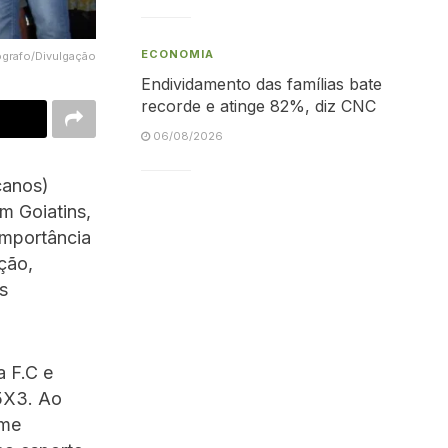
ECONOMIA
ógrafo/Divulgação
Endividamento das famílias bate
recorde e atinge 82%, diz CNC
06/08/2026
canos)
em Goiatins,
importância
ição,
s
a F.C e
 5X3. Ao
ime