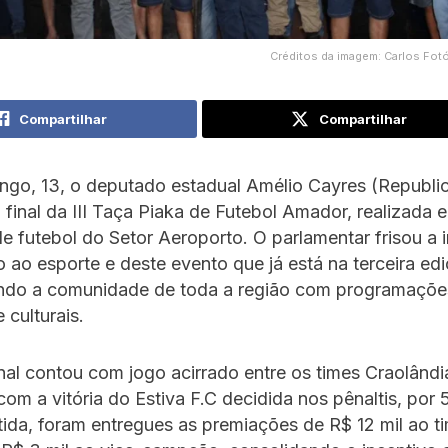
Créditos da imagem: Carlos Fot
Compartilhar
Compartilhar
ngo, 13, o deputado estadual Amélio Cayres (Republi
a final da III Taça Piaka de Futebol Amador, realizada 
 futebol do Setor Aeroporto. O parlamentar frisou a 
o ao esporte e deste evento que já está na terceira ed
do a comunidade de toda a região com programaçõe
 culturais.
nal contou com jogo acirrado entre os times Craolândi
 com a vitória do Estiva F.C decidida nos pênaltis, por
rtida, foram entregues as premiações de R$ 12 mil ao t