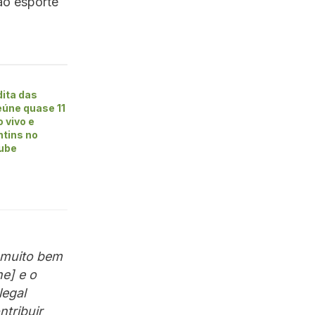
ao esporte
dita das
úne quase 11
 vivo e
ntins no
ube
o muito bem
e] e o
legal
ntribuir