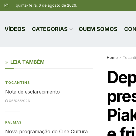
quinta-feira, 6 de agosto de 2026.
VÍDEOS
CATEGORIAS
QUEM SOMOS
CON
Home
Tocant
LEIA TAMBÉM
Dep
TOCANTINS
pres
Nota de esclarecimento
06/08/2026
Pia
PALMAS
e fr
Nova programação do Cine Cultura