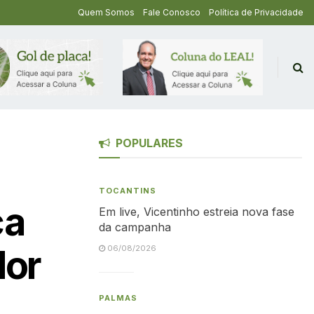
Quem Somos
Fale Conosco
Política de Privacidade
POPULARES
TOCANTINS
ça
Em live, Vicentinho estreia nova fase
da campanha
dor
06/08/2026
PALMAS