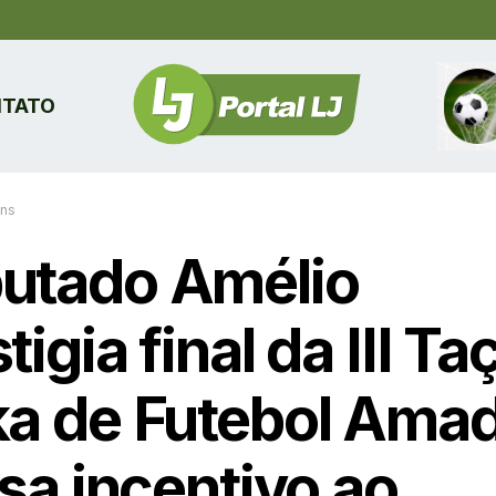
TATO
ins
utado Amélio
tigia final da III Ta
ka de Futebol Ama
isa incentivo ao