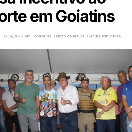
orte em Goiatins
14/04/2025
em
Tocantins
Tempo de leitura: 1 leitura minuciosa