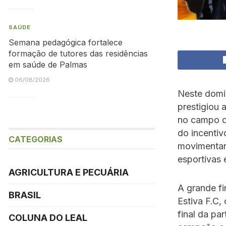
SAÚDE
Semana pedagógica fortalece
formação de tutores das residências
em saúde de Palmas
06/08/2026
Neste domi
prestigiou 
no campo de
do incentiv
CATEGORIAS
movimentan
esportivas e
AGRICULTURA E PECUÁRIA
A grande fi
BRASIL
Estiva F.C,
final da pa
COLUNA DO LEAL