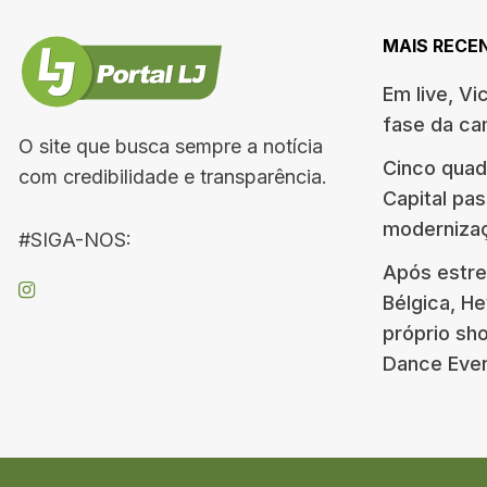
MAIS RECE
Em live, Vi
fase da c
O site que busca sempre a notícia
Cinco quad
com credibilidade e transparência.
Capital pa
moderniza
#SIGA-NOS:
Após estre
Bélgica, H
próprio s
Dance Eve