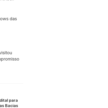
hows das
isitou
ompromisso
ital para
as Bacias