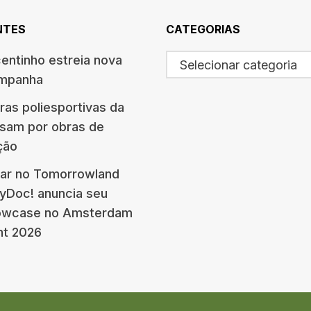
NTES
CATEGORIAS
centinho estreia nova
Selecionar categoria
ampanha
ras poliesportivas da
ssam por obras de
ção
ar no Tomorrowland
eyDoc! anuncia seu
howcase no Amsterdam
nt 2026