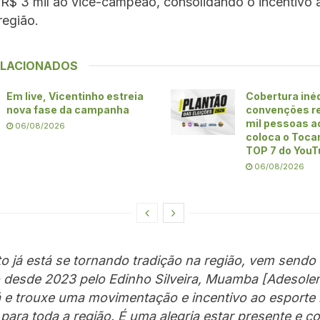
R$ 3 mil ao vice-campeão, consolidando o incentivo 
região.
ELACIONADOS
Em live, Vicentinho estreia
Cobertura iné
nova fase da campanha
convenções re
mil pessoas ao
06/08/2026
coloca o Toca
TOP 7 do YouT
06/08/2026
to já está se tornando tradição na região, vem send
 desde 2023 pelo Edinho Silveira, Muamba [Adesolen
á e trouxe uma movimentação e incentivo ao esporte 
para toda a região. É uma alegria estar presente e co