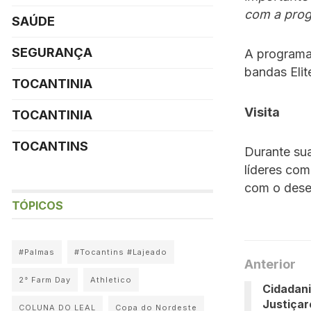
com a pro
SAÚDE
SEGURANÇA
A programa
bandas Elit
TOCANTINIA
Visita
TOCANTINIA
TOCANTINS
Durante su
líderes co
com o dese
TÓPICOS
#Palmas
#Tocantins #Lajeado
Anterior
2° Farm Day
Athletico
Cidadani
Justiçar
COLUNA DO LEAL
Copa do Nordeste