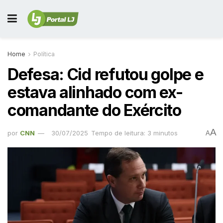
Home
Política
Defesa: Cid refutou golpe e
estava alinhado com ex-
comandante do Exército
A
por
CNN
30/07/2025
Tempo de leitura: 3 minutos
A