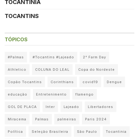
TOCANTINIA
TOCANTINS
TÓPICOS
#Palmas
#Tocantins #Lajeado
2° Farm Day
Athletico
COLUNA DO LEAL
Copa do Nordeste
Copão Tocantins
Corinthians
covid19
Dengue
educação
Entretenimento
flamengo
GOL DE PLACA
Inter
Lajeado
Libertadores
Miracema
Palmas
palmeiras
Paris 2024
Política
Seleção Brasileira
São Paulo
Tocantinia