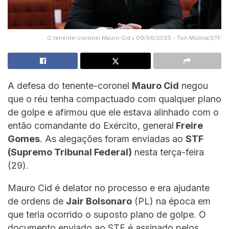
O tenente-coronel Mauro Cid • 09/06/2025 - Ton Molina/STF
A defesa do tenente-coronel
Mauro Cid
negou
que o réu tenha compactuado com qualquer plano
de golpe e afirmou que ele estava alinhado com o
então comandante do Exército, general
Freire
Gomes
. As alegações foram enviadas ao
STF
(Supremo Tribunal Federal)
nesta terça-feira
(29).
Mauro Cid é delator no processo e era ajudante
de ordens de
Jair Bolsonaro
(PL) na época em
que teria ocorrido o suposto plano de golpe. O
documento enviado ao STF é assinado pelos