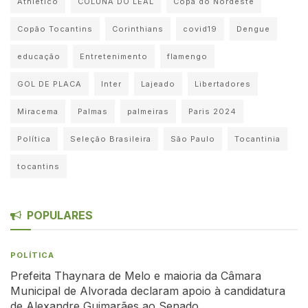
Athletico
COLUNA DO LEAL
Copa do Nordeste
Copão Tocantins
Corinthians
covid19
Dengue
educação
Entretenimento
flamengo
GOL DE PLACA
Inter
Lajeado
Libertadores
Miracema
Palmas
palmeiras
Paris 2024
Política
Seleção Brasileira
São Paulo
Tocantinia
tocantins
POPULARES
POLÍTICA
Prefeita Thaynara de Melo e maioria da Câmara
Municipal de Alvorada declaram apoio à candidatura
de Alexandre Guimarães ao Senado