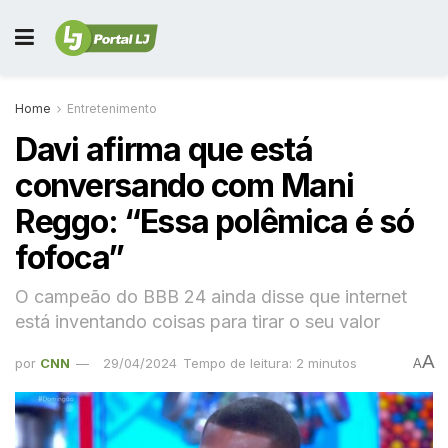
Home
Entretenimento
Davi afirma que está
conversando com Mani
Reggo: “Essa polêmica é só
fofoca”
O campeão do BBB 24 ainda disse que internet
está inventando coisas para tirar o seu valor
A
por
CNN
29/04/2024
Tempo de leitura: 2 minutos
A