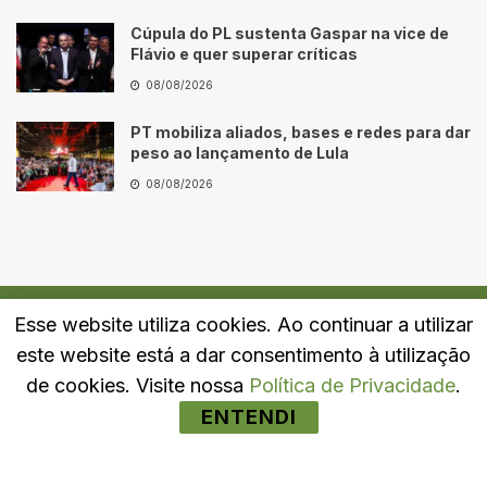
Cúpula do PL sustenta Gaspar na vice de
Flávio e quer superar críticas
08/08/2026
PT mobiliza aliados, bases e redes para dar
peso ao lançamento de Lula
08/08/2026
Esse website utiliza cookies. Ao continuar a utilizar
Quem Somos
Fale Conosco
Política de Privacidade
este website está a dar consentimento à utilização
© 2024
Portal LJ
- Todos os direitos reservados.
de cookies. Visite nossa
Política de Privacidade
.
ENTENDI