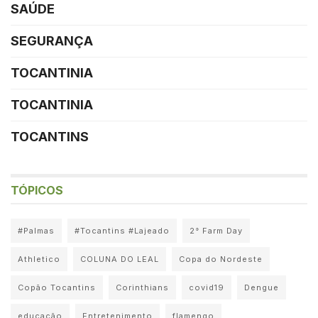
SAÚDE
SEGURANÇA
TOCANTINIA
TOCANTINIA
TOCANTINS
TÓPICOS
#Palmas
#Tocantins #Lajeado
2° Farm Day
Athletico
COLUNA DO LEAL
Copa do Nordeste
Copão Tocantins
Corinthians
covid19
Dengue
educação
Entretenimento
flamengo