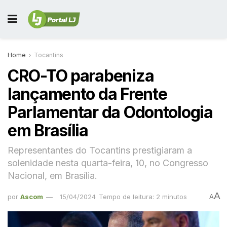
Home
Tocantins
CRO-TO parabeniza
lançamento da Frente
Parlamentar da Odontologia
em Brasília
Representantes do Tocantins prestigiaram a
solenidade nesta quarta-feira, 10, no Congresso
Nacional, em Brasília.
A
por
Ascom
15/04/2024
Tempo de leitura: 2 minutos
A