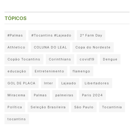
TÓPICOS
#Palmas
#Tocantins #Lajeado
2° Farm Day
Athletico
COLUNA DO LEAL
Copa do Nordeste
Copão Tocantins
Corinthians
covid19
Dengue
educação
Entretenimento
flamengo
GOL DE PLACA
Inter
Lajeado
Libertadores
Miracema
Palmas
palmeiras
Paris 2024
Política
Seleção Brasileira
São Paulo
Tocantinia
tocantins