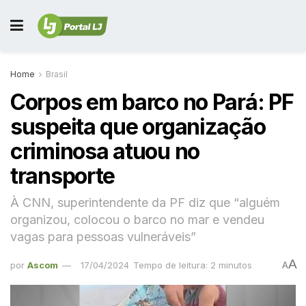
Home
Brasil
Corpos em barco no Pará: PF
suspeita que organização
criminosa atuou no
transporte
À CNN, superintendente da PF diz que “alguém
organizou, colocou o barco no mar e vendeu
vagas para pessoas vulneráveis”
A
por
Ascom
17/04/2024
Tempo de leitura: 2 minutos
A