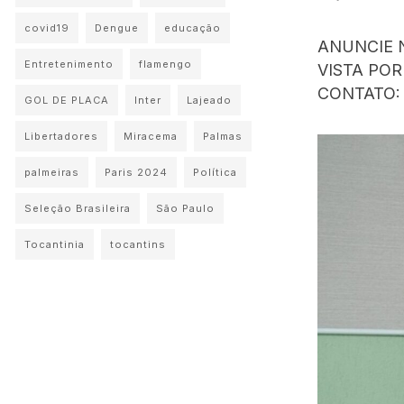
covid19
Dengue
educação
ANUNCIE
Entretenimento
flamengo
VISTA PO
CONTATO: 
GOL DE PLACA
Inter
Lajeado
Libertadores
Miracema
Palmas
palmeiras
Paris 2024
Política
Seleção Brasileira
São Paulo
Tocantinia
tocantins