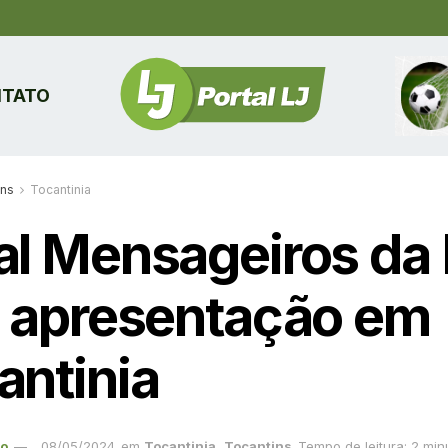
TATO
ins
Tocantinia
al Mensageiros da
á apresentação em
antinia
ão
08/05/2024
em
Tocantinia
,
Tocantins
Tempo de leitura: 2 min