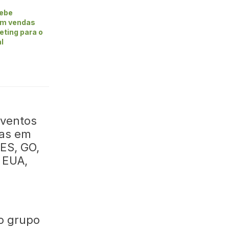
cebe
em vendas
eting para o
al
eventos
mas em
 ES, GO,
s EUA,
 o grupo