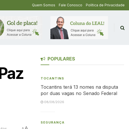
Quem Somos
Fale Conosco
Política de Privacidade
POPULARES
 Paz
TOCANTINS
Tocantins terá 13 nomes na disputa
por duas vagas no Senado Federal
08/08/2026
SEGURANÇA
A
utos
A