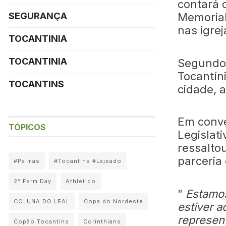
contará 
SEGURANÇA
Memorial
nas igre
TOCANTINIA
TOCANTINIA
Segundo 
Tocantín
TOCANTINS
cidade, 
Em conv
TÓPICOS
Legislati
ressalto
parceria
#Palmas
#Tocantins #Lajeado
2° Farm Day
Athletico
”
Estamos
COLUNA DO LEAL
Copa do Nordeste
estiver 
represen
Copão Tocantins
Corinthians