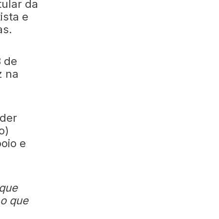
tular da
ista e
as.
B de
z na
oder
o)
oio e
 que
 o que