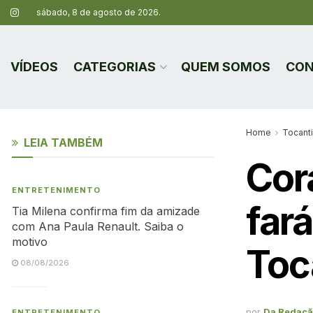
sábado, 8 de agosto de 2026.
VÍDEOS
CATEGORIAS
QUEM SOMOS
CON
Home
Tocant
LEIA TAMBÉM
Cor
ENTRETENIMENTO
far
Tia Milena confirma fim da amizade
com Ana Paula Renault. Saiba o
motivo
Toc
08/08/2026
por
Da Redaç
ENTRETENIMENTO