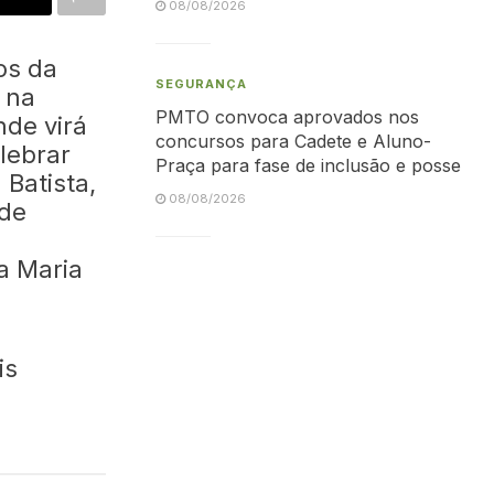
08/08/2026
os da
SEGURANÇA
e na
PMTO convoca aprovados nos
nde virá
concursos para Cadete e Aluno-
lebrar
Praça para fase de inclusão e posse
 Batista,
08/08/2026
 de
a Maria
is