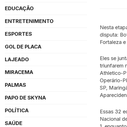
EDUCAÇÃO
ENTRETENIMENTO
Nesta etapa
ESPORTES
disputa: B
Fortaleza e
GOL DE PLACA
Eles se jun
LAJEADO
triunfarem 
MIRACEMA
Athletico-P
Operário-PR
PALMAS
SP, Maring
Apareciden
PAPO DE SKYNA
POLÍTICA
Essas 32 e
Nacional d
SAÚDE
1, enquanto