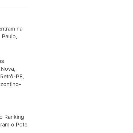
entram na
o Paulo,
ós
a Nova,
 Retrô-PE,
izontino-
 o Ranking
gram o Pote