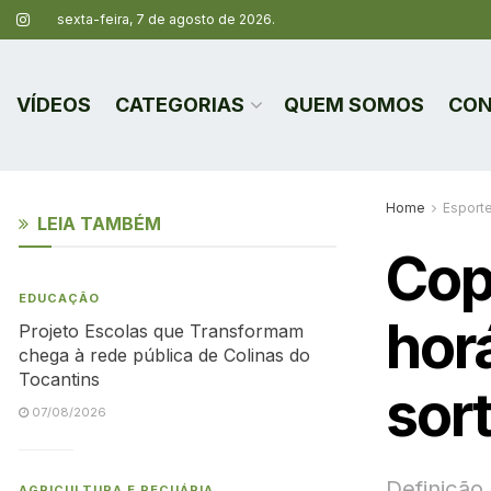
sexta-feira, 7 de agosto de 2026.
VÍDEOS
CATEGORIAS
QUEM SOMOS
CON
Home
Esport
LEIA TAMBÉM
Cop
EDUCAÇÃO
horá
Projeto Escolas que Transformam
chega à rede pública de Colinas do
Tocantins
sort
07/08/2026
Definição 
AGRICULTURA E PECUÁRIA