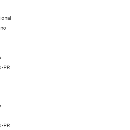
ional
ino
o
co-PR
a
o-PR