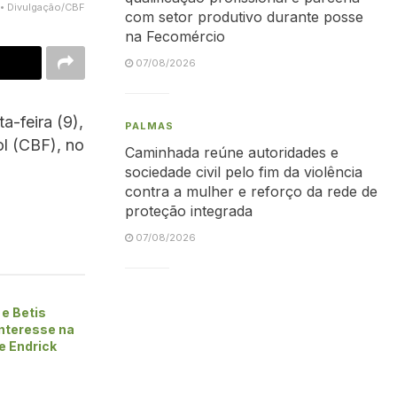
 • Divulgação/CBF
com setor produtivo durante posse
na Fecomércio
07/08/2026
a-feira (9),
PALMAS
ol (CBF), no
Caminhada reúne autoridades e
sociedade civil pelo fim da violência
contra a mulher e reforço da rede de
proteção integrada
07/08/2026
e Betis
nteresse na
e Endrick