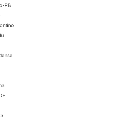
go-PB
e
ontino
du
dense
á
nã
-DF
va