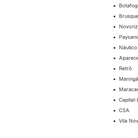
Botafo
Brusqu
Novoriz
Paysan
Náutico
Apareci
Retrô
Maring
Maraca
Capital
CSA
Vila No