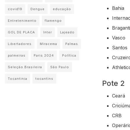
Bahia
covid19
Dengue
educação
Internac
Entretenimento
flamengo
Bragant
GOL DE PLACA
Inter
Lajeado
Vasco
Libertadores
Miracema
Palmas
Santos
palmeiras
Paris 2024
Política
Cruzeir
Athleti
Seleção Brasileira
São Paulo
Tocantinia
tocantins
Pote 2
Ceará
Criciúm
CRB
Operári