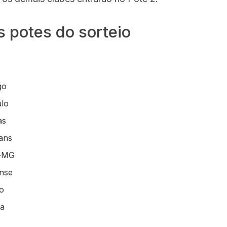
s potes do sorteio
go
lo
as
ians
o-MG
nse
o
za