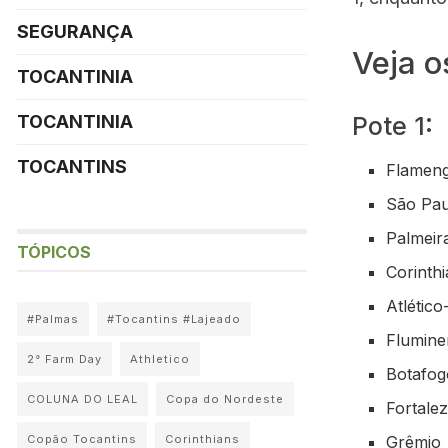
SEGURANÇA
Veja o
TOCANTINIA
TOCANTINIA
Pote 1:
TOCANTINS
Flamen
São Pau
Palmeir
TÓPICOS
Corinth
Atlétic
#Palmas
#Tocantins #Lajeado
Flumine
2° Farm Day
Athletico
Botafog
COLUNA DO LEAL
Copa do Nordeste
Fortale
Grêmio
Copão Tocantins
Corinthians