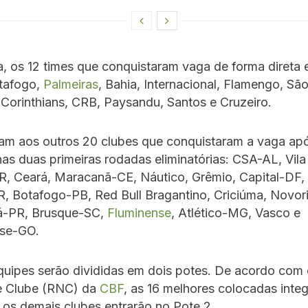
, os 12 times que conquistaram vaga de forma direta 
otafogo,
Palmeiras
, Bahia, Internacional, Flamengo, Sã
 Corinthians, CRB, Paysandu, Santos e Cruzeiro.
tam aos outros 20 clubes que conquistaram a vaga ap
nas duas primeiras rodadas eliminatórias: CSA-AL, Vil
R, Ceará, Maracanã-CE, Náutico, Grêmio, Capital-DF,
, Botafogo-PB, Red Bull Bragantino, Criciúma, Novor
á-PR, Brusque-SC,
Fluminense
, Atlético-MG, Vasco e
se-GO.
quipes serão divididas em dois potes. De acordo com
e Clube (RNC) da
CBF
, as 16 melhores colocadas inte
 os demais clubes entrarão no Pote 2.