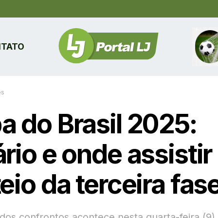
TATO
es
a do Brasil 2025:
rio e onde assistir
eio da terceira fas
dos confrontos acontece nesta quarta-feira (9),