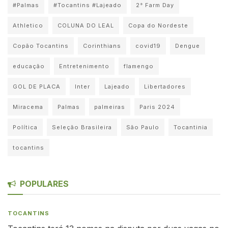
#Palmas
#Tocantins #Lajeado
2° Farm Day
Athletico
COLUNA DO LEAL
Copa do Nordeste
Copão Tocantins
Corinthians
covid19
Dengue
educação
Entretenimento
flamengo
GOL DE PLACA
Inter
Lajeado
Libertadores
Miracema
Palmas
palmeiras
Paris 2024
Política
Seleção Brasileira
São Paulo
Tocantinia
tocantins
POPULARES
TOCANTINS