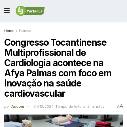
Home
Palmas
Congresso Tocantinense
Multiprofissional de
Cardiologia acontece na
Afya Palmas com foco em
inovação na saúde
cardiovascular
A
por
Ascom
04/10/2024
Tempo de leitura: 2 minutos
A