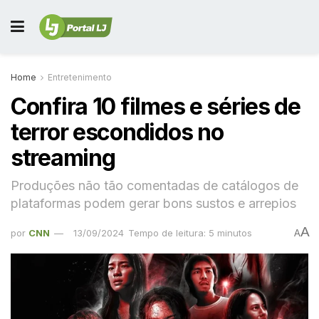
Home
Entretenimento
Confira 10 filmes e séries de
terror escondidos no
streaming
Produções não tão comentadas de catálogos de
plataformas podem gerar bons sustos e arrepios
A
por
CNN
13/09/2024
Tempo de leitura: 5 minutos
A