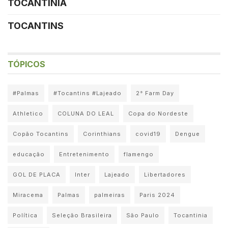
TOCANTINIA
TOCANTINS
TÓPICOS
#Palmas
#Tocantins #Lajeado
2° Farm Day
Athletico
COLUNA DO LEAL
Copa do Nordeste
Copão Tocantins
Corinthians
covid19
Dengue
educação
Entretenimento
flamengo
GOL DE PLACA
Inter
Lajeado
Libertadores
Miracema
Palmas
palmeiras
Paris 2024
Política
Seleção Brasileira
São Paulo
Tocantinia