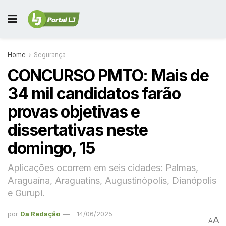
Home
Segurança
CONCURSO PMTO: Mais de
34 mil candidatos farão
provas objetivas e
dissertativas neste
domingo, 15
Aplicações ocorrem em seis cidades: Palmas,
Araguaína, Araguatins, Augustinópolis, Dianópolis
e Gurupi.
por
Da Redação
14/06/2025
A
A