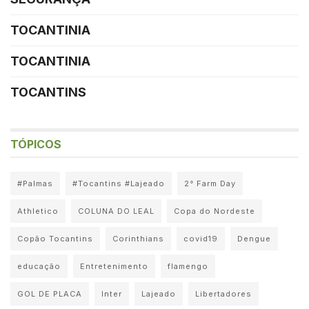
TOCANTINIA
TOCANTINIA
TOCANTINS
TÓPICOS
#Palmas
#Tocantins #Lajeado
2° Farm Day
Athletico
COLUNA DO LEAL
Copa do Nordeste
Copão Tocantins
Corinthians
covid19
Dengue
educação
Entretenimento
flamengo
GOL DE PLACA
Inter
Lajeado
Libertadores