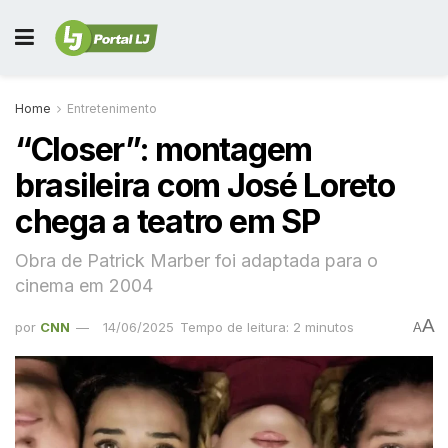
Home
Entretenimento
“Closer”: montagem
brasileira com José Loreto
chega a teatro em SP
Obra de Patrick Marber foi adaptada para o
cinema em 2004
A
por
CNN
14/06/2025
Tempo de leitura: 2 minutos
A