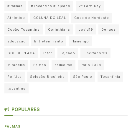
#Palmas
#Tocantins #Lajeado
2° Farm Day
Athletico
COLUNA DO LEAL
Copa do Nordeste
Copão Tocantins
Corinthians
covid19
Dengue
educação
Entretenimento
flamengo
GOL DE PLACA
Inter
Lajeado
Libertadores
Miracema
Palmas
palmeiras
Paris 2024
Política
Seleção Brasileira
São Paulo
Tocantinia
tocantins
POPULARES
PALMAS