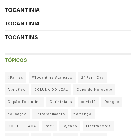
TOCANTINIA
TOCANTINIA
TOCANTINS
TÓPICOS
#Palmas
#Tocantins #Lajeado
2° Farm Day
Athletico
COLUNA DO LEAL
Copa do Nordeste
Copão Tocantins
Corinthians
covid19
Dengue
educação
Entretenimento
flamengo
GOL DE PLACA
Inter
Lajeado
Libertadores