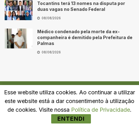
Tocantins terá 13 nomes na disputa por
duas vagas no Senado Federal
08/08/2026
Médico condenado pela morte da ex-
companheira é demitido pela Prefeitura de
Palmas
08/08/2026
Esse website utiliza cookies. Ao continuar a utilizar
Quem Somos
Fale Conosco
Política de Privacidade
este website está a dar consentimento à utilização
© 2024
Portal LJ
- Todos os direitos reservados.
de cookies. Visite nossa
Política de Privacidade
.
ENTENDI