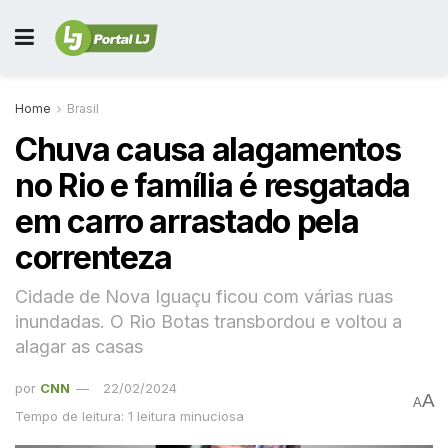
Home
Brasil
Chuva causa alagamentos
no Rio e família é resgatada
em carro arrastado pela
correnteza
Cidade de Nova Iguaçu ficou com várias ruas
inundadas. O Rio Botas transbordou e voltou a
alagar as casas
por
CNN
22/02/2024
A
A
Tempo de leitura: 1 leitura minuciosa