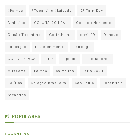
#Palmas
#Tocantins #Lajeado
2° Farm Day
Athletico
COLUNA DO LEAL
Copa do Nordeste
Copão Tocantins
Corinthians
covid19
Dengue
educação
Entretenimento
flamengo
GOL DE PLACA
Inter
Lajeado
Libertadores
Miracema
Palmas
palmeiras
Paris 2024
Política
Seleção Brasileira
São Paulo
Tocantinia
tocantins
POPULARES
TOCANTINS