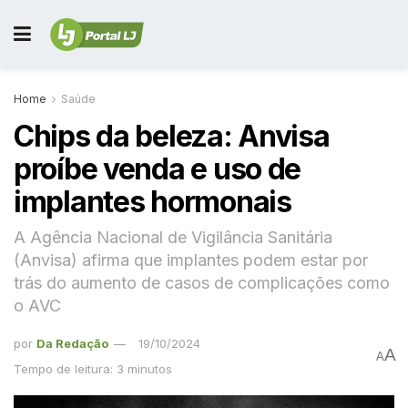
Home
Saúde
Chips da beleza: Anvisa
proíbe venda e uso de
implantes hormonais
A Agência Nacional de Vigilância Sanitária
(Anvisa) afirma que implantes podem estar por
trás do aumento de casos de complicações como
o AVC
por
Da Redação
19/10/2024
A
A
Tempo de leitura: 3 minutos