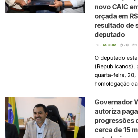
novo CAIC em
orçada em R$ 
resultado de 
deputado
POR
ASCOM
21/03/2
O deputado esta
(Republicanos), 
quarta-feira, 20,
homologação da 
Governador W
autoriza pag
progressões 
cerca de 15 m