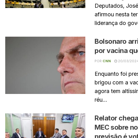
Deputados, José
afirmou nesta ter
liderança do gov
Bolsonaro arr
por vacina q
POR
CNN
20/03/202
Enquanto foi pre
brigou com a vac
agora tem altíssi
réu...
Relator cheg
MEC sobre no
previsão é vo