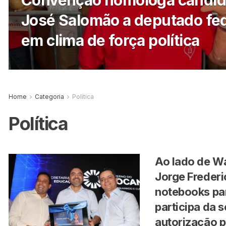
Convenção homologa candid
José Salomão a deputado fed
em clima de força política
Home
Categoria
Política
Política
Ao lado de Wa
Jorge Frederi
notebooks pa
participa da 
autorização 