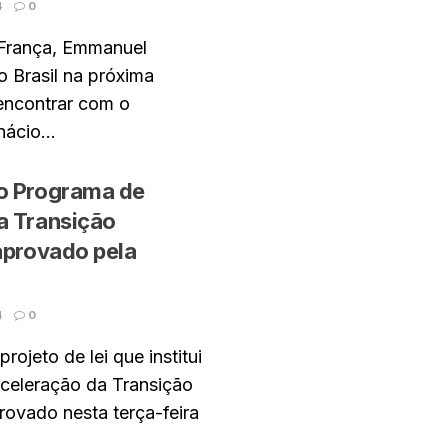
4
0
 França, Emmanuel
o Brasil na próxima
encontrar com o
nácio...
o Programa de
a Transição
aprovado pela
4
0
rojeto de lei que institui
celeração da Transição
rovado nesta terça-feira