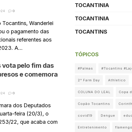
TOCANTINIA
024
0
TOCANTINIA
 Tocantins, Wanderlei
zou o pagamento das
TOCANTINS
ionais referentes aos
023. A...
TÓPICOS
 vota pelo fim das
#Palmas
#Tocantins #La
 presos e comemora
2° Farm Day
Athletico
COLUNA DO LEAL
Copa d
024
0
Copão Tocantins
Corint
âmara dos Deputados
arta-feira (20/3), o
covid19
Dengue
edu
2.253/22, que acaba com
Entretenimento
flameng