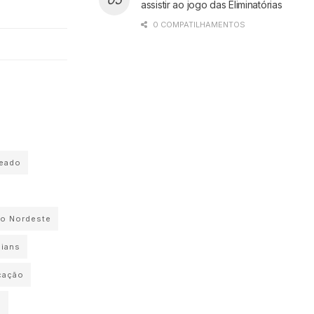
assistir ao jogo das Eliminatórias
0 COMPATILHAMENTOS
jeado
o Nordeste
hians
cação
o