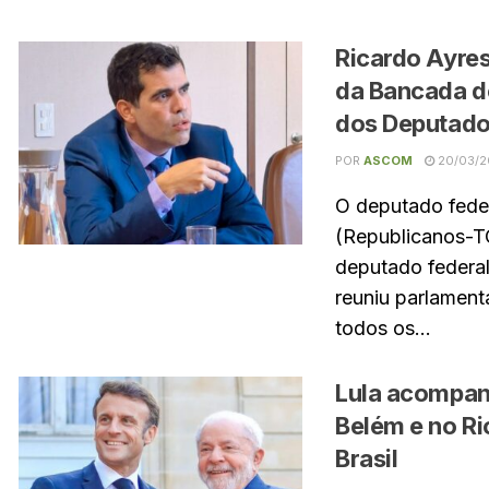
Ricardo Ayres
da Bancada d
dos Deputad
POR
ASCOM
20/03/2
O deputado feder
(Republicanos-T
deputado federa
reuniu parlament
todos os...
Lula acompa
Belém e no Ri
Brasil