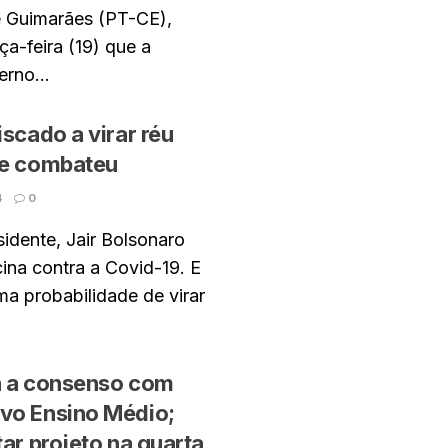
 Guimarães (PT-CE),
ça-feira (19) que a
erno...
iscado a virar réu
ue combateu
4
0
sidente, Jair Bolsonaro
ina contra a Covid-19. E
ma probabilidade de virar
a a consenso com
vo Ensino Médio;
tar projeto na quarta