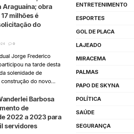
ENTRETENIMENTO
 Araguaína; obra
17 milhões é
ESPORTES
solicitação do
GOL DE PLACA
024
0
LAJEADO
dual Jorge Frederico
MIRACEMA
participou na tarde desta
PALMAS
 da solenidade de
construção do novo...
PAPO DE SKYNA
anderlei Barbosa
POLÍTICA
amento de
SAÚDE
de 2022 a 2023 para
il servidores
SEGURANÇA