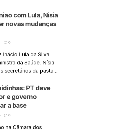
nião com Lula, Nísia
er novas mudanças
4
0
 Inácio Lula da Silva
inistra da Saúde, Nísia
s secretários da pasta...
aidinhas: PT deve
vor e governo
rar a base
4
0
rno na Câmara dos