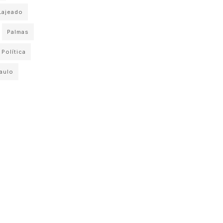
Lajeado
Palmas
Política
aulo