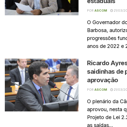
estaduais
POR
ASCOM
21/03/2
O Governador do
Barbosa, autori
progressões func
anos de 2022 e 2
Ricardo Ayres
saidinhas de
aprovação
POR
ASCOM
21/03/2
O plenário da C
aprovou, nesta qu
Projeto de Lei 
as saídas...