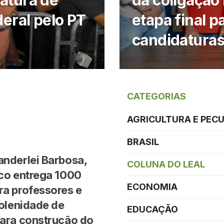
atura de
da coligação 
eral pelo PT
etapa final p
candidatura
CATEGORIAS
AGRICULTURA E PEC
BRASIL
nderlei Barbosa,
COLUNA DO LEAL
co entrega 1000
ECONOMIA
ra professores e
solenidade de
EDUCAÇÃO
para construção do