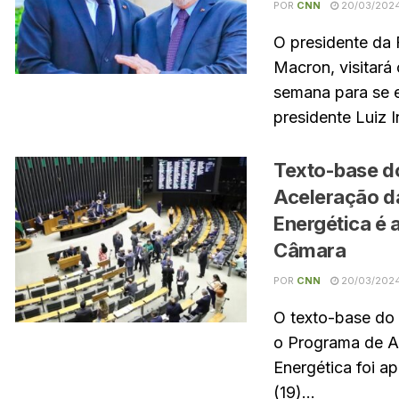
POR
CNN
20/03/202
O presidente da
Macron, visitará 
semana para se 
presidente Luiz I
Texto-base d
Aceleração d
Energética é 
Câmara
POR
CNN
20/03/202
O texto-base do p
o Programa de A
Energética foi ap
(19)...