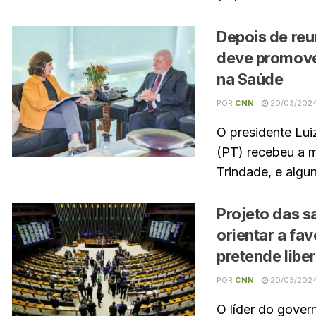
Depois de reu
deve promov
na Saúde
POR
CNN
20/03/202
O presidente Luiz
(PT) recebeu a m
Trindade, e algun
Projeto das s
orientar a fa
pretende libe
POR
CNN
20/03/202
O líder do gove