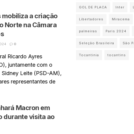
GOL DE PLACA
Inter
 mobiliza a criação
Libertadores
Miracema
o Norte na Câmara
palmeiras
Paris 2024
os
Seleção Brasileira
São P
024
0
Tocantinia
tocantins
al Ricardo Ayres
O), juntamente com o
l Sidney Leite (PSD-AM),
ares representantes de
nhará Macron em
o durante visita ao