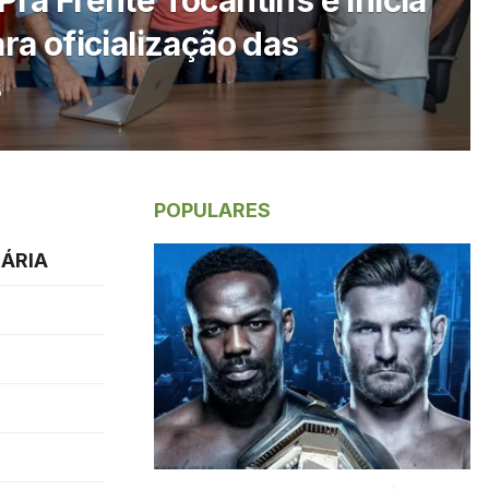
Pra Frente Tocantins e inicia
ara oficialização das
s
POPULARES
UÁRIA