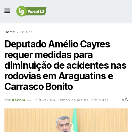
Home
Política
Deputado Amélio Cayres
requer medidas para
diminuição de acidentes nas
rodovias em Araguatins e
Carrasco Bonito
A
por
Ascom
21/02/2024
Tempo de leitura: 2 minutos
A