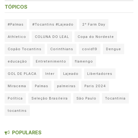
TÓPICOS
#Palmas
#Tocantins #Lajeado
2° Farm Day
Athletico
COLUNA DO LEAL
Copa do Nordeste
Copão Tocantins
Corinthians
covid19
Dengue
educação
Entretenimento
flamengo
GOL DE PLACA
Inter
Lajeado
Libertadores
Miracema
Palmas
palmeiras
Paris 2024
Política
Seleção Brasileira
São Paulo
Tocantinia
tocantins
POPULARES