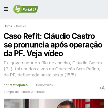
Home
Política
Caso Refit: Cláudio Castro
se pronuncia após operação
da PF. Veja vídeo
Ex-governador do Rio de Janeiro, Cláudio Castro
(PL), foi um dos alvos da Operação Sem Refino,
da PF, deflagrada nesta sexta (15/5)
por
Metrópoles
16/05/2026
A
A
Tempo de leitura: 3 minutos