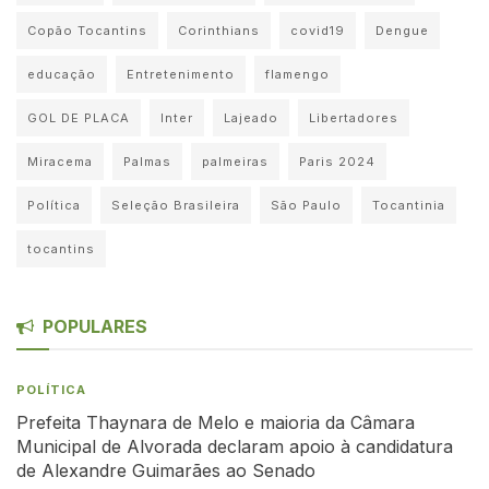
Copão Tocantins
Corinthians
covid19
Dengue
educação
Entretenimento
flamengo
GOL DE PLACA
Inter
Lajeado
Libertadores
Miracema
Palmas
palmeiras
Paris 2024
Política
Seleção Brasileira
São Paulo
Tocantinia
tocantins
POPULARES
POLÍTICA
Prefeita Thaynara de Melo e maioria da Câmara
Municipal de Alvorada declaram apoio à candidatura
de Alexandre Guimarães ao Senado