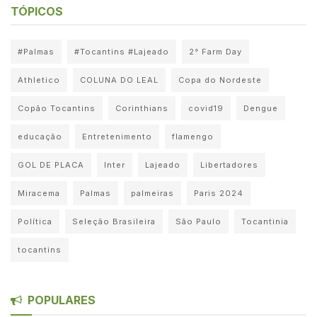
TÓPICOS
#Palmas
#Tocantins #Lajeado
2° Farm Day
Athletico
COLUNA DO LEAL
Copa do Nordeste
Copão Tocantins
Corinthians
covid19
Dengue
educação
Entretenimento
flamengo
GOL DE PLACA
Inter
Lajeado
Libertadores
Miracema
Palmas
palmeiras
Paris 2024
Política
Seleção Brasileira
São Paulo
Tocantinia
tocantins
POPULARES