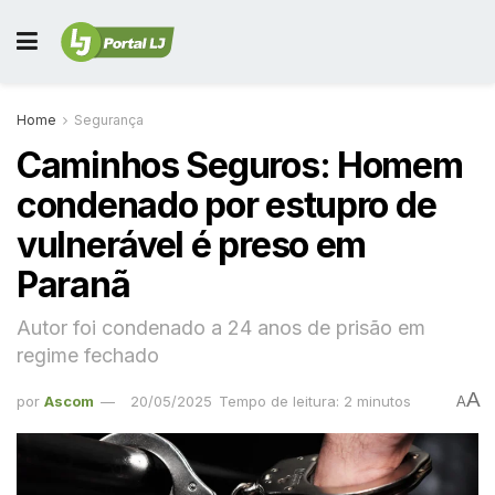
Home
Segurança
Caminhos Seguros: Homem
condenado por estupro de
vulnerável é preso em
Paranã
Autor foi condenado a 24 anos de prisão em
regime fechado
A
por
Ascom
20/05/2025
Tempo de leitura: 2 minutos
A