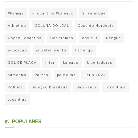
#Palmas
#Tocantins #Lajeado
2° Farm Day
Athletico
COLUNA DO LEAL
Copa do Nordeste
Copão Tocantins
Corinthians
covid19
Dengue
educação
Entretenimento
flamengo
GOL DE PLACA
Inter
Lajeado
Libertadores
Miracema
Palmas
palmeiras
Paris 2024
Política
Seleção Brasileira
São Paulo
Tocantinia
tocantins
POPULARES