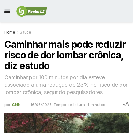
Home
Saúde
Caminhar mais pode reduzir
risco de dor lombar crônica,
diz estudo
Caminhar por 100 minutos por dia esteve
associado a uma redução de 23% no risco de dor
lombar crônica, segundo pesquisadores
A
por
CNN
16/06/2025
Tempo de leitura: 4 minutos
A