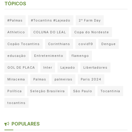
TÓPICOS
#Palmas
#Tocantins #Lajeado
2° Farm Day
Athletico
COLUNA DO LEAL
Copa do Nordeste
Copão Tocantins
Corinthians
covid19
Dengue
educação
Entretenimento
flamengo
GOL DE PLACA
Inter
Lajeado
Libertadores
Miracema
Palmas
palmeiras
Paris 2024
Política
Seleção Brasileira
São Paulo
Tocantinia
tocantins
POPULARES