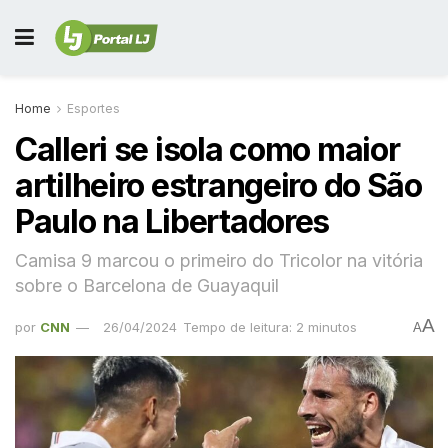
Home
Esportes
Calleri se isola como maior
artilheiro estrangeiro do São
Paulo na Libertadores
Camisa 9 marcou o primeiro do Tricolor na vitória
sobre o Barcelona de Guayaquil
A
por
CNN
26/04/2024
Tempo de leitura: 2 minutos
A