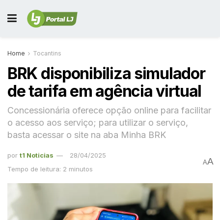
Home
Tocantins
BRK disponibiliza simulador
de tarifa em agência virtual
Concessionária oferece opção online para facilitar
o acesso aos serviço; para utilizar o serviço,
basta acessar o site na aba Minha BRK
por
t1 Noticias
28/04/2025
A
A
Tempo de leitura: 2 minutos