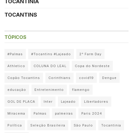
TOCANTINIA
TOCANTINS
TÓPICOS
#Palmas
#Tocantins #Lajeado
2° Farm Day
Athletico
COLUNA DO LEAL
Copa do Nordeste
Copão Tocantins
Corinthians
covid19
Dengue
educação
Entretenimento
flamengo
GOL DE PLACA
Inter
Lajeado
Libertadores
Miracema
Palmas
palmeiras
Paris 2024
Política
Seleção Brasileira
São Paulo
Tocantinia