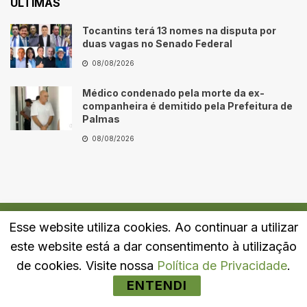
ÚLTIMAS
Tocantins terá 13 nomes na disputa por
duas vagas no Senado Federal
08/08/2026
Médico condenado pela morte da ex-
companheira é demitido pela Prefeitura de
Palmas
08/08/2026
Esse website utiliza cookies. Ao continuar a utilizar
Quem Somos
Fale Conosco
Política de Privacidade
este website está a dar consentimento à utilização
© 2024
Portal LJ
- Todos os direitos reservados.
de cookies. Visite nossa
Política de Privacidade
.
ENTENDI