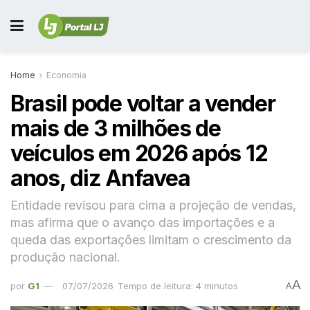
Home
Economia
Brasil pode voltar a vender
mais de 3 milhões de
veículos em 2026 após 12
anos, diz Anfavea
Entidade revisou para cima a projeção de vendas,
mas afirma que o avanço das importações e a
queda das exportações limitam o crescimento da
produção nacional.
A
por
G1
07/07/2026
Tempo de leitura: 4 minutos
A