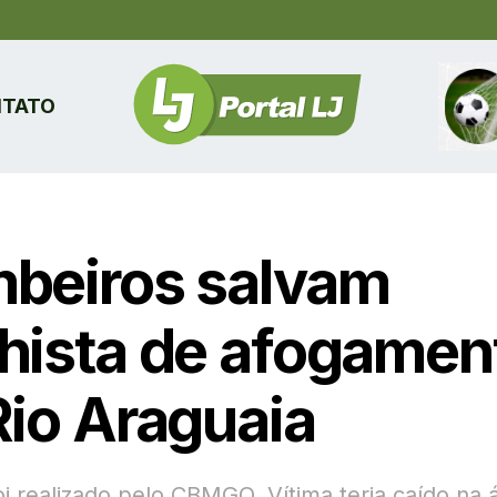
TATO
beiros salvam
hista de afogamen
Rio Araguaia
oi realizado pelo CBMGO. Vítima teria caído na