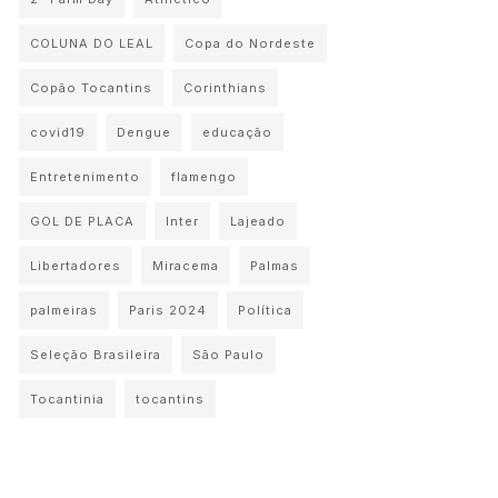
COLUNA DO LEAL
Copa do Nordeste
Copão Tocantins
Corinthians
covid19
Dengue
educação
Entretenimento
flamengo
GOL DE PLACA
Inter
Lajeado
Libertadores
Miracema
Palmas
palmeiras
Paris 2024
Política
Seleção Brasileira
São Paulo
Tocantinia
tocantins