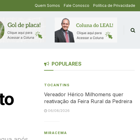
Quem Somos
Fale Conosco
Política de Privacidade
POPULARES
TOCANTINS
to
Vereador Hérico Milhomens quer
reativação da Feira Rural da Pedreira
06/08/2026
MIRACEMA
 água após