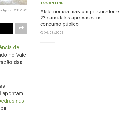
TOCANTINS
ivulgação/CBMGO
Aleto nomeia mais um procurador e
23 candidatos aprovados no
concurso público
06/08/2026
ência de
ado no Vale
razão das
ás
l apontam
 pedras nas
 de