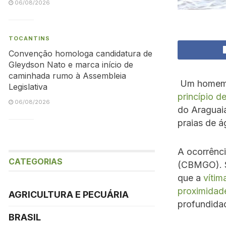
06/08/2026
TOCANTINS
Convenção homologa candidatura de
Gleydson Nato e marca início de
caminhada rumo à Assembleia
Um homem f
Legislativa
princípio 
06/08/2026
do Araguai
praias de 
A ocorrênci
CATEGORIAS
(CBMGO). S
que a
vítim
proximidad
AGRICULTURA E PECUÁRIA
profundida
BRASIL