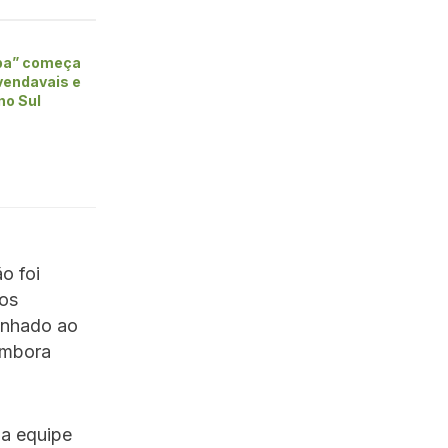
ba” começa
vendavais e
no Sul
o foi
 os
inhado ao
embora
da equipe