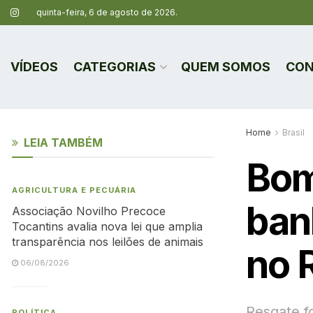
quinta-feira, 6 de agosto de 2026.
VÍDEOS
CATEGORIAS
QUEM SOMOS
CON
Home
Brasil
LEIA TAMBÉM
Bom
AGRICULTURA E PECUÁRIA
ban
Associação Novilho Precoce
Tocantins avalia nova lei que amplia
transparência nos leilões de animais
no 
06/08/2026
Resgate f
POLÍTICA