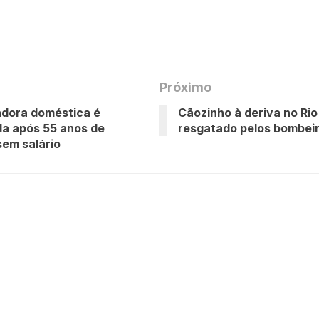
Próximo
adora doméstica é
Cãozinho à deriva no Rio
a após 55 anos de
resgatado pelos bombei
sem salário