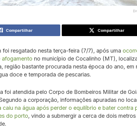
D
Compartilhar
Compartilhar
oi resgatado nesta terça-feira (7/7), após uma
ocorr
de afogamento
no município de Cocalinho (MT), localiz
a, região bastante procurada nesta época do ano, em 
água doce e temporada de pescarias.
a foi atendida pelo Corpo de Bombeiros Militar de Goi
egundo a corporação, informações apuradas no loca
a caiu na água após perder o equilíbrio e bater contra
es do porto
, vindo a submergir a cerca de dois metros
de.