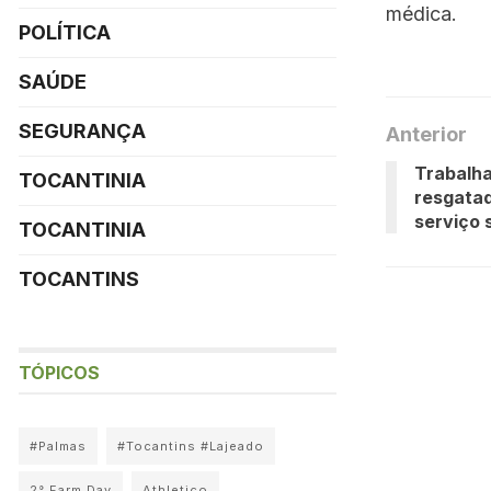
médica.
POLÍTICA
SAÚDE
SEGURANÇA
Anterior
Trabalh
TOCANTINIA
resgatad
serviço 
TOCANTINIA
TOCANTINS
TÓPICOS
#Palmas
#Tocantins #Lajeado
2° Farm Day
Athletico