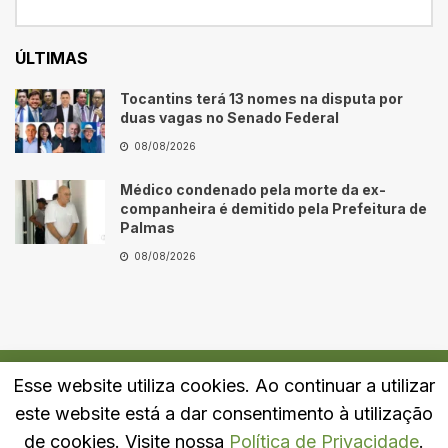
ÚLTIMAS
Tocantins terá 13 nomes na disputa por
duas vagas no Senado Federal
08/08/2026
Médico condenado pela morte da ex-
companheira é demitido pela Prefeitura de
Palmas
08/08/2026
Esse website utiliza cookies. Ao continuar a utilizar
Quem Somos
Fale Conosco
Política de Privacidade
este website está a dar consentimento à utilização
© 2024
Portal LJ
- Todos os direitos reservados.
de cookies. Visite nossa
Política de Privacidade
.