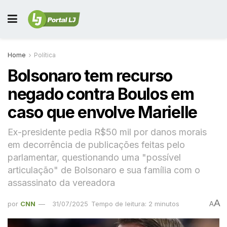
Home
Política
Bolsonaro tem recurso
negado contra Boulos em
caso que envolve Marielle
Ex-presidente pedia R$50 mil por danos morais
em decorrência de publicações feitas pelo
parlamentar, questionando uma "possível
articulação" de Bolsonaro e sua família com o
assassinato da vereadora
A
por
CNN
31/07/2025
Tempo de leitura: 2 minutos
A