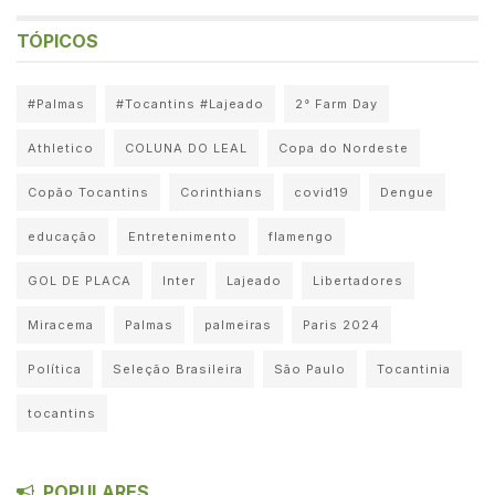
TÓPICOS
#Palmas
#Tocantins #Lajeado
2° Farm Day
Athletico
COLUNA DO LEAL
Copa do Nordeste
Copão Tocantins
Corinthians
covid19
Dengue
educação
Entretenimento
flamengo
GOL DE PLACA
Inter
Lajeado
Libertadores
Miracema
Palmas
palmeiras
Paris 2024
Política
Seleção Brasileira
São Paulo
Tocantinia
tocantins
POPULARES