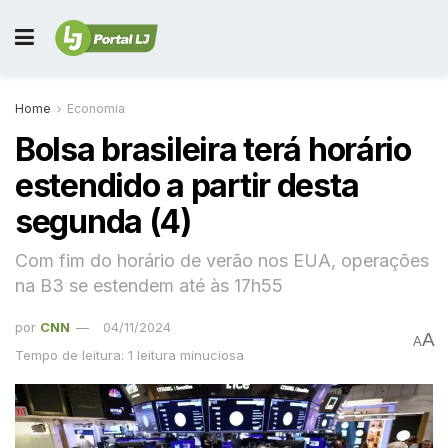
Home
Economia
Bolsa brasileira terá horário
estendido a partir desta
segunda (4)
Com fim do horário de verão nos EUA, operações
na B3 se estendem até às 17h55
por
CNN
04/11/2024
A
A
Tempo de leitura: 1 leitura minuciosa