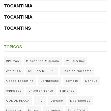
TOCANTINIA
TOCANTINIA
TOCANTINS
TÓPICOS
#Palmas
#Tocantins #Lajeado
2° Farm Day
Athletico
COLUNA DO LEAL
Copa do Nordeste
Copão Tocantins
Corinthians
covid19
Dengue
educação
Entretenimento
flamengo
GOL DE PLACA
Inter
Lajeado
Libertadores
Miracema
Palmas
palmeiras
Paris 2024