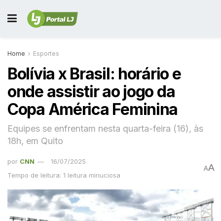
Home
Esportes
Bolívia x Brasil: horário e
onde assistir ao jogo da
Copa América Feminina
Equipes se enfrentam nesta quarta-feira (16), às
18h, em Quito
por
CNN
16/07/2025
A
A
Tempo de leitura: 1 leitura minuciosa