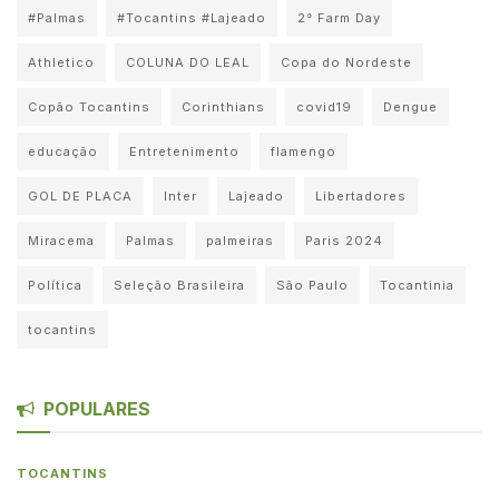
#Palmas
#Tocantins #Lajeado
2° Farm Day
Athletico
COLUNA DO LEAL
Copa do Nordeste
Copão Tocantins
Corinthians
covid19
Dengue
educação
Entretenimento
flamengo
GOL DE PLACA
Inter
Lajeado
Libertadores
Miracema
Palmas
palmeiras
Paris 2024
Política
Seleção Brasileira
São Paulo
Tocantinia
tocantins
POPULARES
TOCANTINS