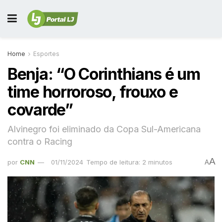
Home
Esportes
Benja: “O Corinthians é um
time horroroso, frouxo e
covarde”
Alvinegro foi eliminado da Copa Sul-Americana
contra o Racing
A
por
CNN
01/11/2024
Tempo de leitura: 2 minutos
A