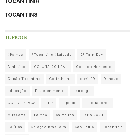
TOCANTINIA
TOCANTINS
TÓPICOS
#Palmas
#Tocantins #Lajeado
2° Farm Day
Athletico
COLUNA DO LEAL
Copa do Nordeste
Copão Tocantins
Corinthians
covid19
Dengue
educação
Entretenimento
flamengo
GOL DE PLACA
Inter
Lajeado
Libertadores
Miracema
Palmas
palmeiras
Paris 2024
Política
Seleção Brasileira
São Paulo
Tocantinia