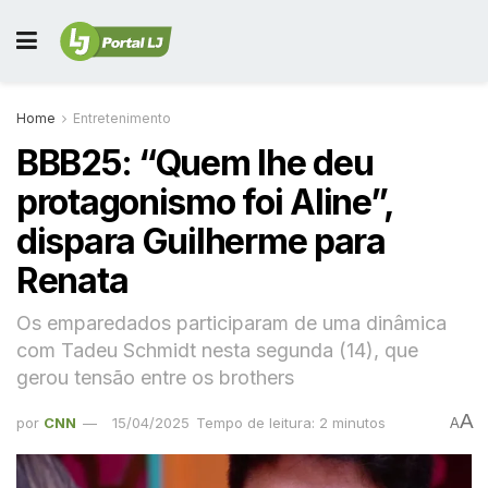
Home
Entretenimento
BBB25: “Quem lhe deu
protagonismo foi Aline”,
dispara Guilherme para
Renata
Os emparedados participaram de uma dinâmica
com Tadeu Schmidt nesta segunda (14), que
gerou tensão entre os brothers
A
por
CNN
15/04/2025
Tempo de leitura: 2 minutos
A