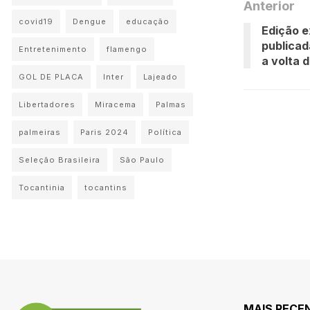
Anterior
covid19
Dengue
educação
Edição e
publicad
Entretenimento
flamengo
a volta 
GOL DE PLACA
Inter
Lajeado
Libertadores
Miracema
Palmas
palmeiras
Paris 2024
Política
Seleção Brasileira
São Paulo
Tocantinia
tocantins
MAIS RECE