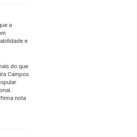
que a
com
abilidade e
mais do que
eira Campos
popular
onal.
afirma nota