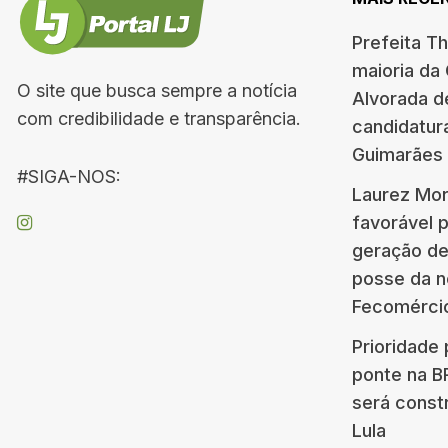
Prefeita T
maioria da
O site que busca sempre a notícia
Alvorada d
com credibilidade e transparência.
candidatur
Guimarães
#SIGA-NOS:
Laurez Mor
favorável 
geração d
posse da n
Fecomérci
Prioridade 
ponte na 
será const
Lula