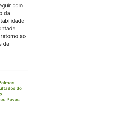
seguir com
o da
tabilidade
vontade
 retorno ao
s da
 Palmas
ultados do
o
 dos Povos