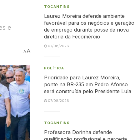
TOCANTINS
Laurez Moreira defende ambiente
favorável para os negócios e geração
es e
de emprego durante posse da nova
diretoria da Fecomércio
07/08/2026
A
A
POLÍTICA
Prioridade para Laurez Moreira,
ponte na BR-235 em Pedro Afonso
será construída pelo Presidente Lula
07/08/2026
TOCANTINS
Professora Dorinha defende
qualificação profissional e parceria