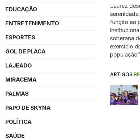
Laurez dese
EDUCAÇÃO
serenidade
função ao g
ENTRETENIMENTO
institucion
ESPORTES
soberana d
exercício d
GOL DE PLACA
população”
LAJEADO
ARTIGOS
R
MIRACEMA
PALMAS
PAPO DE SKYNA
POLÍTICA
SAÚDE