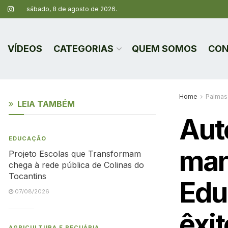
sábado, 8 de agosto de 2026.
VÍDEOS
CATEGORIAS
QUEM SOMOS
CON
Home
Palmas
LEIA TAMBÉM
Aut
EDUCAÇÃO
man
Projeto Escolas que Transformam
chega à rede pública de Colinas do
Tocantins
Edu
07/08/2026
êxi
AGRICULTURA E PECUÁRIA