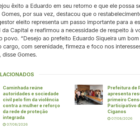
jou êxito a Eduardo em seu retorno e que ele possa 
. Gomes, por sua vez, destacou que o restabeleciment
estor eleito representa um passo importante para a es
al da Capital e reafirmou a necessidade de respeito à 
o povo. “Desejo ao prefeito Eduardo Siqueira um bom
o cargo, com serenidade, firmeza e foco nos interesse
, disse Gomes.
ELACIONADOS
Caminhada reúne
Prefeitura de
autoridades e sociedade
apresenta res
civil pelo fim da violência
primeiro Cens
contra a mulher e reforço
Participativo
da rede de proteção
Ciganos
integrada
07/08/2026
07/08/2026