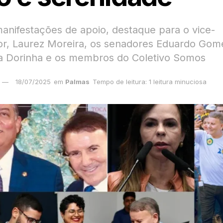
manifestações de apoio, destaque para o vice-
r, Laurez Moreira, os senadores Eduardo Gom
a Dorinha e os membros do Coletivo Somos
18/07/2025
em
Palmas
Tempo de leitura: 1 leitura minuciosa