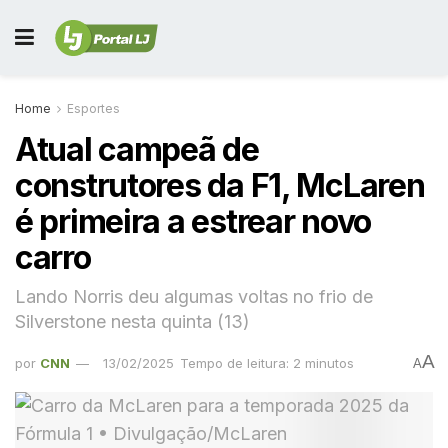
Home
Esportes
Atual campeã de
construtores da F1, McLaren
é primeira a estrear novo
carro
Lando Norris deu algumas voltas no frio de
Silverstone nesta quinta (13)
A
por
CNN
13/02/2025
Tempo de leitura: 2 minutos
A