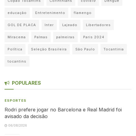
Copão Tocantins
Corinthians
covid19
Dengue
educação
Entretenimento
flamengo
GOL DE PLACA
Inter
Lajeado
Libertadores
Miracema
Palmas
palmeiras
Paris 2024
Política
Seleção Brasileira
São Paulo
Tocantinia
tocantins
POPULARES
ESPORTES
Rodri prefere jogar no Barcelona e Real Madrid foi
avisado da decisão
06/08/2026