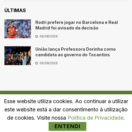
ÚLTIMAS
Rodri prefere jogar no Barcelona e Real
Madrid foi avisado da decisão
06/08/2026
União lança Professora Dorinha como
candidata ao governo do Tocantins
06/08/2026
Esse website utiliza cookies. Ao continuar a utilizar
Quem Somos
Fale Conosco
Política de Privacidade
este website está a dar consentimento à utilização
© 2024
Portal LJ
- Todos os direitos reservados.
de cookies. Visite nossa
Política de Privacidade
.
ENTENDI