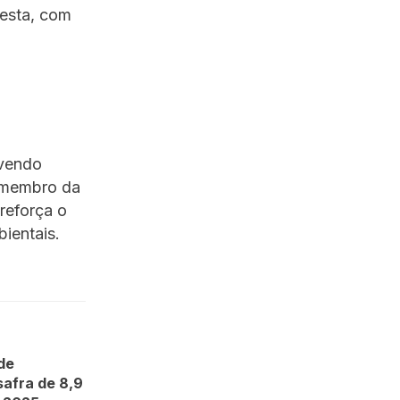
festa, com
ovendo
o membro da
reforça o
ientais.
de
afra de 8,9