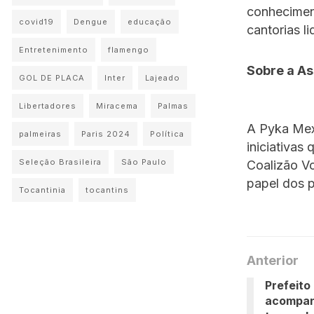
conheciment
covid19
Dengue
educação
cantorias l
Entretenimento
flamengo
Sobre a A
GOL DE PLACA
Inter
Lajeado
Libertadores
Miracema
Palmas
A Pyka Mex
palmeiras
Paris 2024
Política
iniciativas
Seleção Brasileira
São Paulo
Coalizão Vo
papel dos p
Tocantinia
tocantins
Anterior
Prefeito
acompan