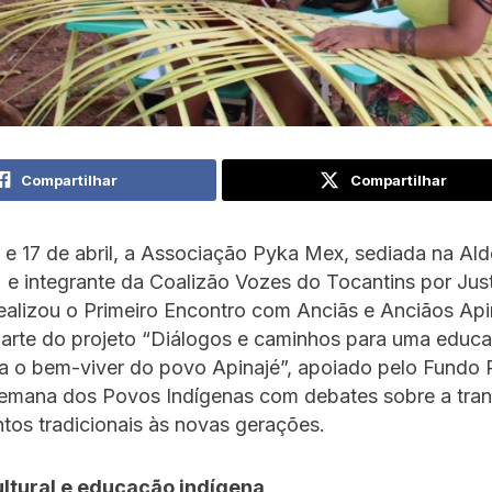
Compartilhar
Compartilhar
 e 17 de abril, a Associação Pyka Mex, sediada na Ald
) e integrante da Coalizão Vozes do Tocantins por Jus
realizou o Primeiro Encontro com Anciãs e Anciãos Api
parte do projeto “Diálogos e caminhos para uma educ
a o bem-viver do povo Apinajé”, apoiado pelo Fundo 
emana dos Povos Indígenas com debates sobre a tra
os tradicionais às novas gerações.
ltural e educação indígena