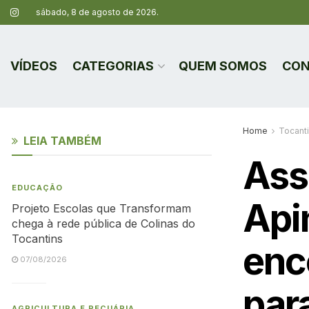
sábado, 8 de agosto de 2026.
VÍDEOS
CATEGORIAS
QUEM SOMOS
CON
Home
Tocant
LEIA TAMBÉM
Ass
EDUCAÇÃO
Api
Projeto Escolas que Transformam
chega à rede pública de Colinas do
Tocantins
enc
07/08/2026
para
AGRICULTURA E PECUÁRIA