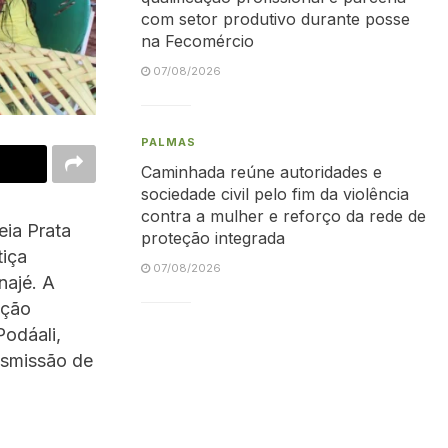
com setor produtivo durante posse
na Fecomércio
07/08/2026
PALMAS
Caminhada reúne autoridades e
sociedade civil pelo fim da violência
contra a mulher e reforço da rede de
eia Prata
proteção integrada
tiça
07/08/2026
najé. A
ação
Podáali,
nsmissão de