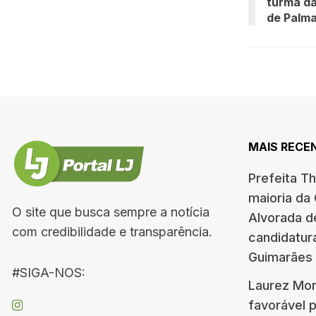
turma da
de Palm
MAIS RECE
Prefeita T
maioria da
O site que busca sempre a notícia
Alvorada d
com credibilidade e transparência.
candidatur
Guimarães
#SIGA-NOS:
Laurez Mor
favorável 