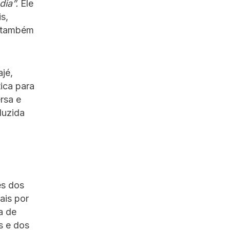
ia”.
Ele
s,
l também
jé,
ica para
rsa e
duzida
es dos
ais por
a de
s e dos