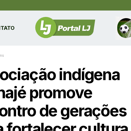
TATO
ins
ociação indígena
najé promove
ontro de gerações
 fortalecer cultura