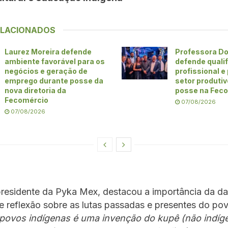
ELACIONADOS
Laurez Moreira defende
Professora Do
ambiente favorável para os
defende quali
negócios e geração de
profissional e
emprego durante posse da
setor produti
nova diretoria da
posse na Fec
Fecomércio
07/08/2026
07/08/2026
 presidente da Pyka Mex, destacou a importância da d
reflexão sobre as lutas passadas e presentes do pov
 povos indígenas é uma invenção do kupê (não indíg