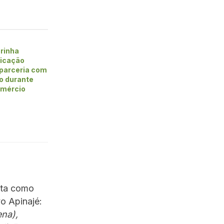
rinha
ficação
 parceria com
vo durante
omércio
ata como
o Apinajé:
ena),