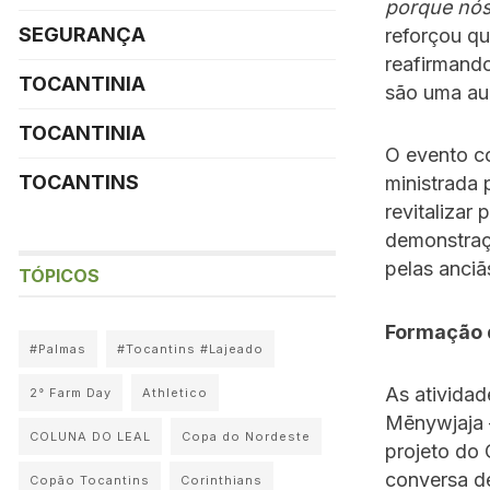
porque nós
SEGURANÇA
reforçou qu
reafirmando
TOCANTINIA
são uma au
TOCANTINIA
O evento co
TOCANTINS
ministrada 
revitalizar
demonstraç
pelas anciã
TÓPICOS
Formação d
#Palmas
#Tocantins #Lajeado
As atividad
2° Farm Day
Athletico
Mēnywjaja 
COLUNA DO LEAL
Copa do Nordeste
projeto do 
conversa de
Copão Tocantins
Corinthians