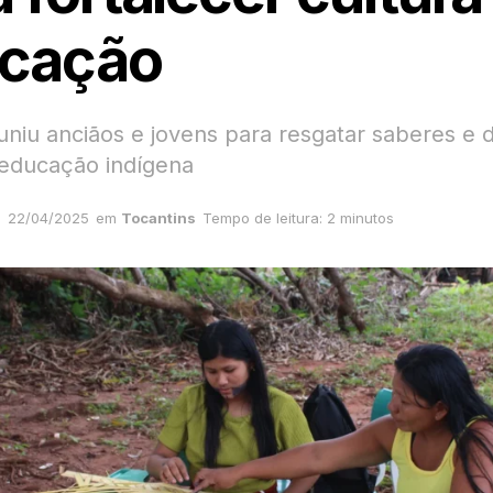
cação
niu anciãos e jovens para resgatar saberes e di
 educação indígena
22/04/2025
em
Tocantins
Tempo de leitura: 2 minutos