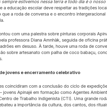
 sempre estivemos nessa terra e todo dia é o nosso d
e a educação escolar deve respeitar as tradições locai
 que a roda de conversa e o encontro intergeraciona
la.
ntou com uma palestra sobre pinturas corporais Apina
pela professora Diana Amnhàk, seguida de oficina prát
 padrões em desuso. À tarde, houve uma roda de conve
ão sobre artesanato com palha de coco babaçu, con
s.
e jovens e encerramento celebrativo
es coincidiram com a conclusão do ciclo de expediçõ
– jovens Apinajé em formação como Agentes Ambient
Centro de Trabalho Indigenista (CTI). Uma grande rod
bateu a importância da cultura, dos cantos, dos rituai