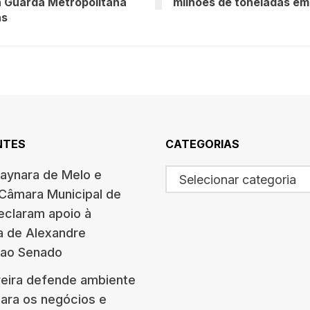
 Guarda Metropolitana
milhões de toneladas e
as
NTES
CATEGORIAS
haynara de Melo e
Selecionar categoria
 Câmara Municipal de
eclaram apoio à
a de Alexandre
 ao Senado
eira defende ambiente
para os negócios e