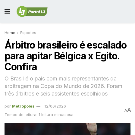
Home
Esportes
Árbitro brasileiro é escalado
para apitar Bélgica x Egito.
Confira
O Brasil é o país com mais representantes da
arbitragem na Copa do Mundo de 2026. Foram
três árbitros e seis assistentes escolhidos
por
Metrópoles
12/06/2026
A
A
Tempo de leitura: 1 leitura minuciosa