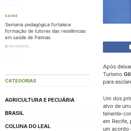
SAÚDE
Semana pedagógica fortalece
formação de tutores das residências
em saúde de Palmas
06/08/2026
Após deixar
Turismo
Gi
CATEGORIAS
para esclar
Um dos prin
AGRICULTURA E PECUÁRIA
alvo de uma
BRASIL
tenente-co
em Recife, 
COLUNA DO LEAL
um acordo 