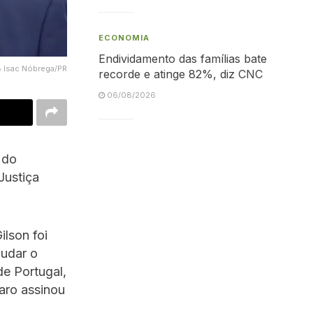
ECONOMIA
Endividamento das famílias bate
• Isac Nóbrega/PR
recorde e atinge 82%, diz CNC
06/08/2026
 do
Justiça
ilson foi
judar o
e Portugal,
aro assinou