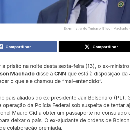
Ex-ministro do Turismo Gilson Machado 
Compartilhar
Compartilhar
 a prisão na noite desta sexta-feira (13), o ex-ministro
lson Machado
disse à
CNN
que está à disposição da 
ecer o que ele chamou de “mal-entendido”.
cipais aliados do ex-presidente Jair Bolsonaro (PL), G
 operação da Polícia Federal sob suspeita de tentar a
ronel Mauro Cid a obter um passaporte no consulado d
para deixar o país. O ex-ajudante de ordens de Bolson
de colaboração premiada.