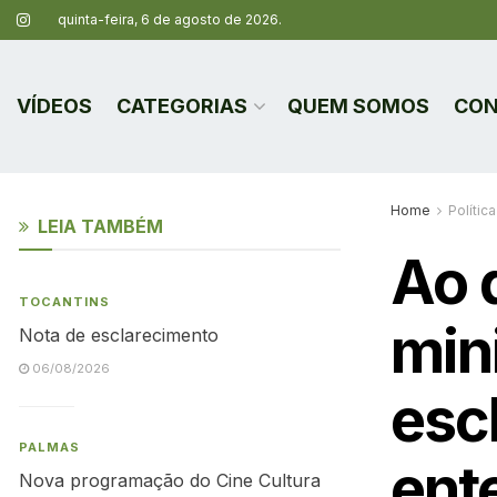
quinta-feira, 6 de agosto de 2026.
VÍDEOS
CATEGORIAS
QUEM SOMOS
CON
Home
Política
LEIA TAMBÉM
Ao d
TOCANTINS
min
Nota de esclarecimento
06/08/2026
esc
PALMAS
ent
Nova programação do Cine Cultura