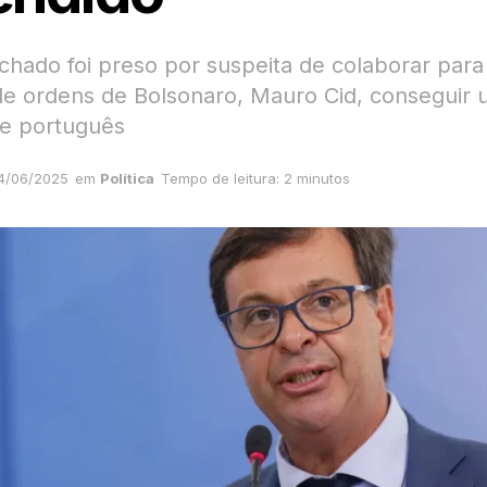
chado foi preso por suspeita de colaborar para
de ordens de Bolsonaro, Mauro Cid, conseguir
e português
4/06/2025
em
Política
Tempo de leitura: 2 minutos