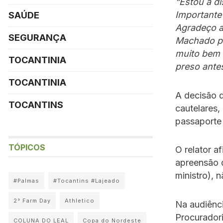
“Estou à di
Importante
SAÚDE
Agradeço a 
SEGURANÇA
Machado po
muito bem t
TOCANTINIA
preso antes
TOCANTINIA
A decisão d
TOCANTINS
cautelares,
passaporte 
TÓPICOS
O relator a
apreensão d
ministro), 
#Palmas
#Tocantins #Lajeado
2° Farm Day
Athletico
Na audiênci
Procuradori
COLUNA DO LEAL
Copa do Nordeste