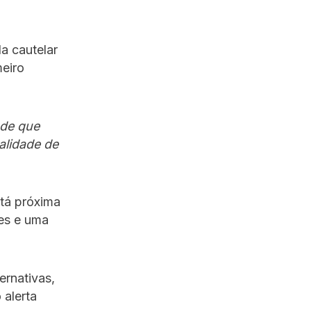
a cautelar
meiro
 de que
alidade de
stá próxima
es e uma
ernativas,
 alerta