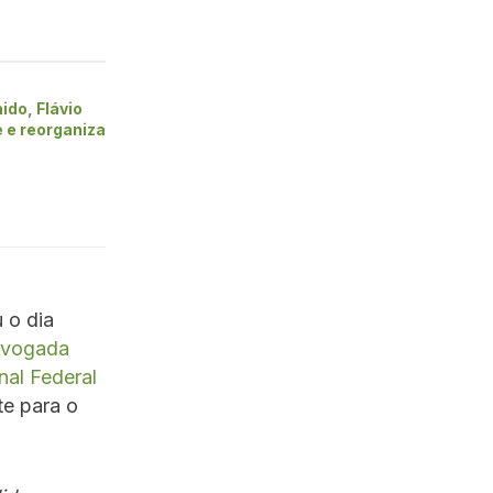
ido, Flávio
 e reorganiza
 o dia
revogada
nal Federal
te para o