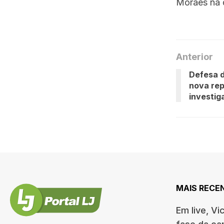
Moraes na 
Anterior
Defesa d
nova re
investig
MAIS RECE
Em live, Vi