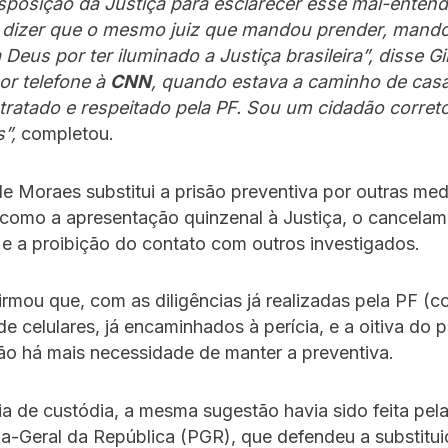
sposição da Justiça para esclarecer esse mal-entend
 dizer que o mesmo juiz que mandou prender, mandou
Deus por ter iluminado a Justiça brasileira”, disse Gi
r telefone à
CNN
, quando estava a caminho de casa
ratado e respeitado pela PF. Sou um cidadão correto
”,
completou.
e Moraes substitui a prisão preventiva por outras me
 como a apresentação quinzenal à Justiça, o cancela
e a proibição do contato com outros investigados.
firmou que, com as diligências já realizadas pela PF (
e celulares, já encaminhados à perícia, e a oitiva do p
não há mais necessidade de manter a preventiva.
a de custódia, a mesma sugestão havia sido feita pel
a-Geral da República (PGR), que defendeu a substitu