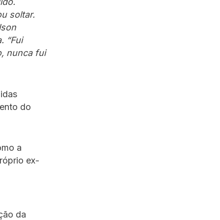
ido.
 soltar.
lson
. “Fui
, nunca fui
didas
mento do
como a
róprio ex-
a
ição da