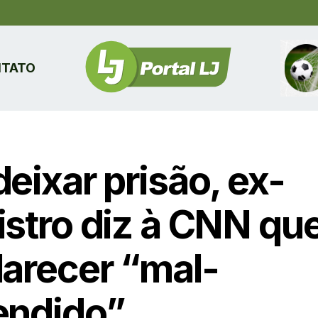
TATO
eixar prisão, ex-
istro diz à CNN que
larecer “mal-
endido”