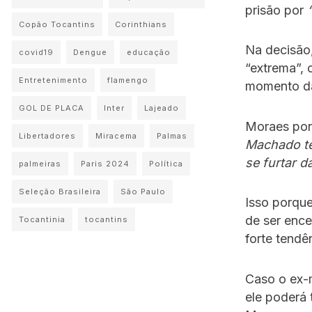
prisão por
Copão Tocantins
Corinthians
Na decisão,
covid19
Dengue
educação
“extrema”, 
Entretenimento
flamengo
momento da
GOL DE PLACA
Inter
Lajeado
Moraes pon
Libertadores
Miracema
Palmas
Machado ter
se furtar da
palmeiras
Paris 2024
Política
Seleção Brasileira
São Paulo
Isso porque
de ser enc
Tocantinia
tocantins
forte tendê
Caso o ex-m
ele poderá 