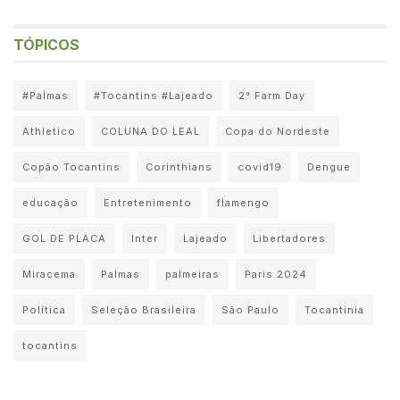
TÓPICOS
#Palmas
#Tocantins #Lajeado
2° Farm Day
Athletico
COLUNA DO LEAL
Copa do Nordeste
Copão Tocantins
Corinthians
covid19
Dengue
educação
Entretenimento
flamengo
GOL DE PLACA
Inter
Lajeado
Libertadores
Miracema
Palmas
palmeiras
Paris 2024
Política
Seleção Brasileira
São Paulo
Tocantinia
tocantins