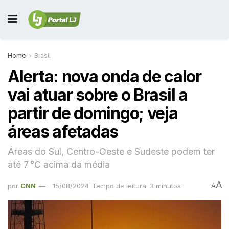
Home
Brasil
Alerta: nova onda de calor
vai atuar sobre o Brasil a
partir de domingo; veja
áreas afetadas
Áreas do Sul, Centro-Oeste e Sudeste podem ter
até 7 °C acima da média
A
por
CNN
15/08/2024
Tempo de leitura: 3 minutos
A