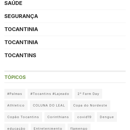
SAÚDE
SEGURANÇA
TOCANTINIA
TOCANTINIA
TOCANTINS
TÓPICOS
#Palmas
#Tocantins #Lajeado
2° Farm Day
Athletico
COLUNA DO LEAL
Copa do Nordeste
Copão Tocantins
Corinthians
covid19
Dengue
educação
Entretenimento
flamengo