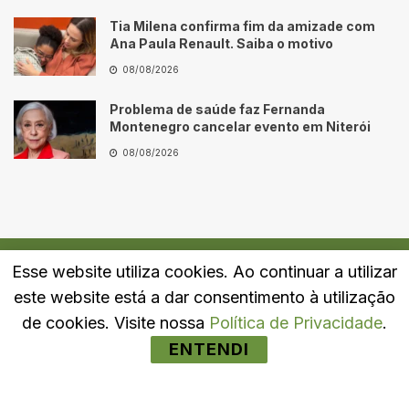
Tia Milena confirma fim da amizade com
Ana Paula Renault. Saiba o motivo
08/08/2026
Problema de saúde faz Fernanda
Montenegro cancelar evento em Niterói
08/08/2026
Esse website utiliza cookies. Ao continuar a utilizar
Quem Somos
Fale Conosco
Política de Privacidade
este website está a dar consentimento à utilização
© 2024
Portal LJ
- Todos os direitos reservados.
de cookies. Visite nossa
Política de Privacidade
.
ENTENDI