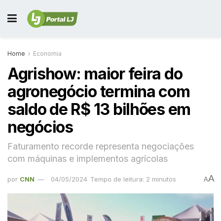
Home
Economia
Agrishow: maior feira do
agronegócio termina com
saldo de R$ 13 bilhões em
negócios
Faturamento recorde representa negociações
com máquinas e implementos agrícolas
A
por
CNN
04/05/2024
Tempo de leitura: 2 minutos
A