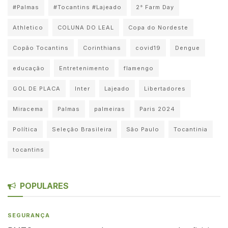
#Palmas
#Tocantins #Lajeado
2° Farm Day
Athletico
COLUNA DO LEAL
Copa do Nordeste
Copão Tocantins
Corinthians
covid19
Dengue
educação
Entretenimento
flamengo
GOL DE PLACA
Inter
Lajeado
Libertadores
Miracema
Palmas
palmeiras
Paris 2024
Política
Seleção Brasileira
São Paulo
Tocantinia
tocantins
POPULARES
SEGURANÇA