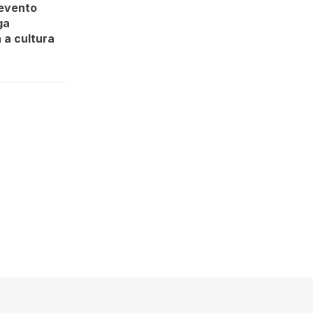
 evento
ga
 a cultura