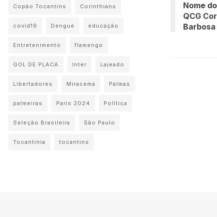
Nome do
Copão Tocantins
Corinthians
QCG Coro
Barbosa 
covid19
Dengue
educação
Entretenimento
flamengo
GOL DE PLACA
Inter
Lajeado
Libertadores
Miracema
Palmas
palmeiras
Paris 2024
Política
Seleção Brasileira
São Paulo
Tocantinia
tocantins