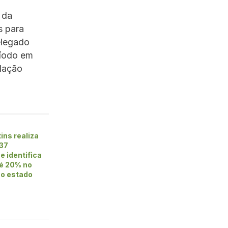
 da
s para
elegado
ríodo em
slação
ins realiza
37
e identifica
té 20% no
no estado