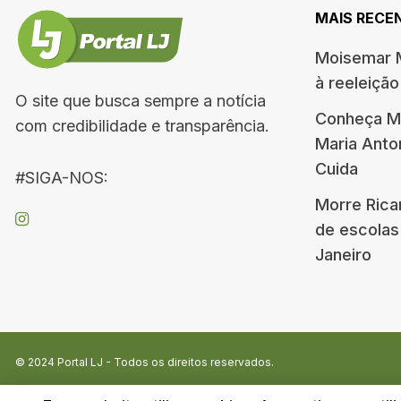
MAIS RECE
Moisemar M
à reeleiçã
O site que busca sempre a notícia
Conheça Me
com credibilidade e transparência.
Maria Ant
Cuida
#SIGA-NOS:
Morre Rica
de escolas
Janeiro
© 2024
Portal LJ
- Todos os direitos reservados.