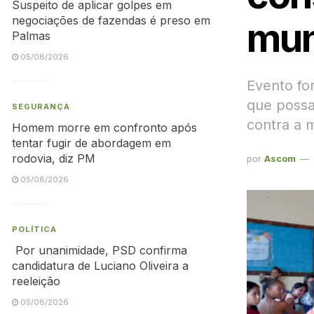
Suspeito de aplicar golpes em
negociações de fazendas é preso em
muni
Palmas
05/08/2026
Evento fo
que possa
SEGURANÇA
contra a 
Homem morre em confronto após
tentar fugir de abordagem em
rodovia, diz PM
por
Ascom
05/08/2026
POLÍTICA
Por unanimidade, PSD confirma
candidatura de Luciano Oliveira a
reeleição
05/08/2026