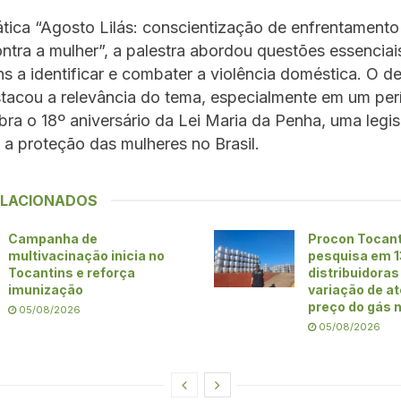
tica “Agosto Lilás: conscientização de enfrentamento
ontra a mulher”, a palestra abordou questões essenciai
ns a identificar e combater a violência doméstica. O d
stacou a relevância do tema, especialmente em um pe
bra o 18º aniversário da Lei Maria da Penha, uma legi
a a proteção das mulheres no Brasil.
ELACIONADOS
Campanha de
Procon Tocant
multivacinação inicia no
pesquisa em 1
Tocantins e reforça
distribuidoras 
imunização
variação de a
preço do gás 
05/08/2026
05/08/2026