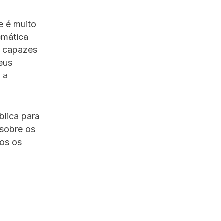
e é muito
emática
r capazes
eus
 a
blica para
 sobre os
dos os