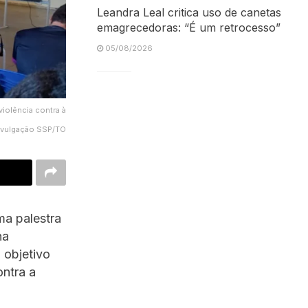
Leandra Leal critica uso de canetas
emagrecedoras: “É um retrocesso”
05/08/2026
violência contra à
Divulgação SSP/TO
ma palestra
na
 objetivo
ontra a