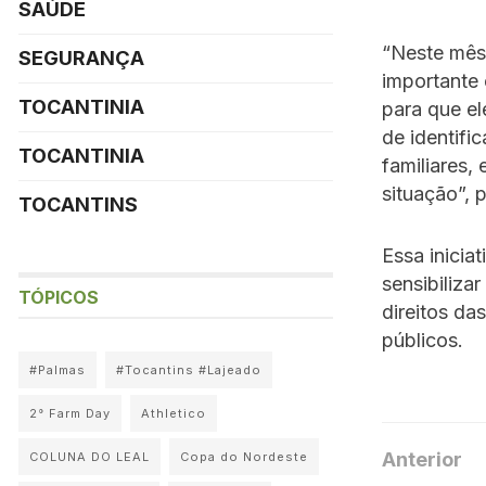
SAÚDE
“Neste mês 
SEGURANÇA
importante 
TOCANTINIA
para que el
de identifi
TOCANTINIA
familiares,
situação”, 
TOCANTINS
Essa inicia
sensibiliza
TÓPICOS
direitos d
públicos.
#Palmas
#Tocantins #Lajeado
2° Farm Day
Athletico
Anterior
COLUNA DO LEAL
Copa do Nordeste