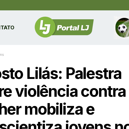
TATO
ins
to Lilás: Palestra
e violência contra
her mobiliza e
scientiza jovens n