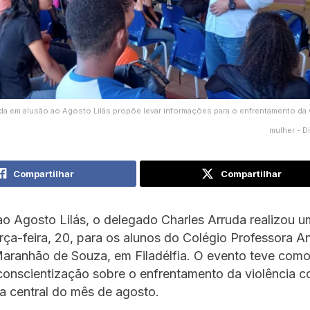
zada em alusão ao Agosto Lilás propõe levar informações para o enfrentamento da 
mulher - 
Compartilhar
Compartilhar
o Agosto Lilás, o delegado Charles Arruda realizou u
erça-feira, 20, para os alunos do Colégio Professora A
aranhão de Souza, em Filadélfia. O evento teve como
 conscientização sobre o enfrentamento da violência c
a central do mês de agosto.