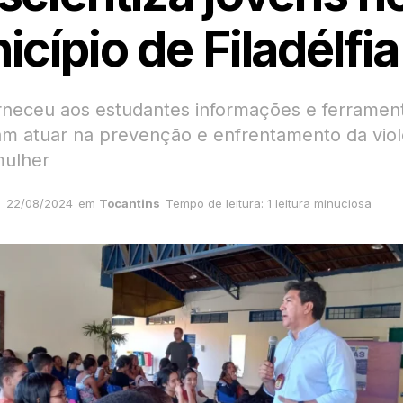
cípio de Filadélfia
rneceu aos estudantes informações e ferramen
m atuar na prevenção e enfrentamento da viol
mulher
22/08/2024
em
Tocantins
Tempo de leitura: 1 leitura minuciosa