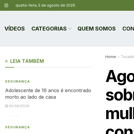
quarta-feira, 5 de agosto de 2026.
VÍDEOS
CATEGORIAS
QUEM SOMOS
CON
Home
Tocant
LEIA TAMBÉM
Agos
SEGURANÇA
sobr
Adolescente de 16 anos é encontrado
morto ao lado de casa
mul
05/08/2026
con
SEGURANÇA