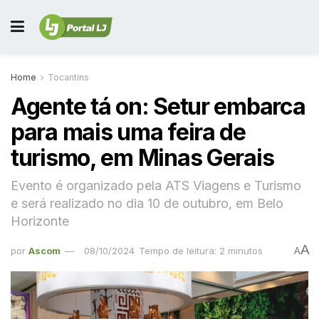
Home
Tocantins
Agente tá on: Setur embarca
para mais uma feira de
turismo, em Minas Gerais
Evento é organizado pela ATS Viagens e Turismo
e será realizado no dia 10 de outubro, em Belo
Horizonte
A
por
Ascom
08/10/2024
Tempo de leitura: 2 minutos
A