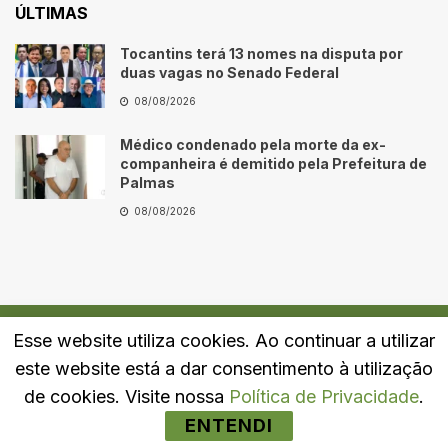
ÚLTIMAS
Tocantins terá 13 nomes na disputa por
duas vagas no Senado Federal
08/08/2026
Médico condenado pela morte da ex-
companheira é demitido pela Prefeitura de
Palmas
08/08/2026
Esse website utiliza cookies. Ao continuar a utilizar
Quem Somos
Fale Conosco
Política de Privacidade
este website está a dar consentimento à utilização
© 2024
Portal LJ
- Todos os direitos reservados.
de cookies. Visite nossa
Política de Privacidade
.
ENTENDI