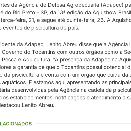
ntes da Agência de Defesa Agropecuária (Adapec) pa
 do Rio Preto – SP, da 13ª edição da Aquishow Brasil
a terça-feira, 21, e segue até quinta-feira, 23. A Aquis
 eventos de piscicultura do país.
idente da Adapec, Lenito Abreu disse que a Agência 
o Governo do Tocantins com outros órgãos como a Sec
e Pesca e Aquicultura. “A presença da Adapec na Aqu
dores a garantia de que o Tocantins possui potencial d
o da piscicultura e conta com um órgão que cuida da
 aquáticos. E estamos aqui apresentando as principai
tária desenvolvidas pela Agência na cadeia da piscicu
dos estabelecimentos, notificações e atendimento a s
destacou Lenito Abreu.
ELACIONADOS