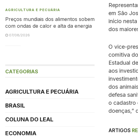
Representa
AGRICULTURA E PECUÁRIA
em São José
Preços mundiais dos alimentos sobem
início nest
com ondas de calor e alta da energia
dos maiores
07/08/2026
O vice-pres
comitiva d
Estadual d
aos investi
CATEGORIAS
investiment
dos animais
AGRICULTURA E PECUÁRIA
defesa sani
o cadastro 
BRASIL
doenças,” 
COLUNA DO LEAL
ARTIGOS
R
ECONOMIA