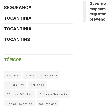
Governo 
SEGURANÇA
mapeamen
migratór
TOCANTINIA
prevençã
TOCANTINIA
TOCANTINS
TÓPICOS
#Palmas
#Tocantins #Lajeado
2° Farm Day
Athletico
COLUNA DO LEAL
Copa do Nordeste
Copão Tocantins
Corinthians