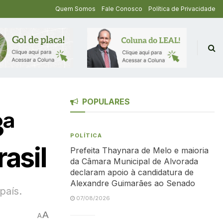
Quem Somos
Fale Conosco
Política de Privacidade
POPULARES
3ª
POLÍTICA
asil
Prefeita Thaynara de Melo e maioria
da Câmara Municipal de Alvorada
declaram apoio à candidatura de
Alexandre Guimarães ao Senado
país.
07/08/2026
A
A