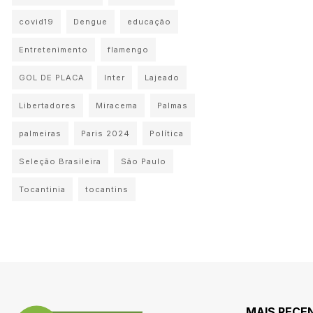
covid19
Dengue
educação
Entretenimento
flamengo
GOL DE PLACA
Inter
Lajeado
Libertadores
Miracema
Palmas
palmeiras
Paris 2024
Política
Seleção Brasileira
São Paulo
Tocantinia
tocantins
MAIS RECE