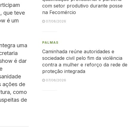
rticipam
com setor produtivo durante posse
na Fecomércio
, que teve
how é um
07/08/2026
PALMAS
integra uma
Caminhada reúne autoridades e
retaria
sociedade civil pelo fim da violência
ishow é dar
contra a mulher e reforço da rede de
e
proteção integrada
 sanidade
07/08/2026
s ações de
ltura, como
uspeitas de