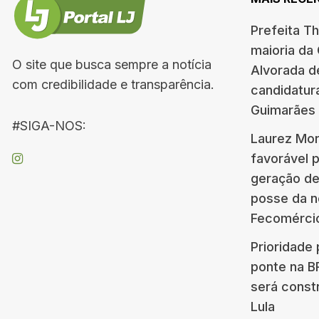
Prefeita T
maioria da
O site que busca sempre a notícia
Alvorada d
com credibilidade e transparência.
candidatur
Guimarães
#SIGA-NOS:
Laurez Mor
favorável 
geração d
posse da n
Fecomérci
Prioridade 
ponte na 
será const
Lula