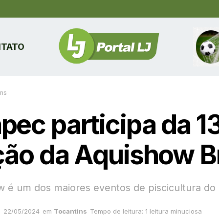
TATO
ins
pec participa da 1
ção da Aquishow Br
w é um dos maiores eventos de piscicultura do 
22/05/2024
em
Tocantins
Tempo de leitura: 1 leitura minuciosa