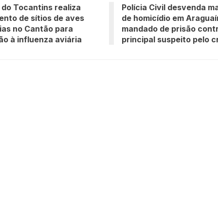
do Tocantins realiza
Polícia Civil desvenda m
to de sítios de aves
de homicídio em Aragua
ias no Cantão para
mandado de prisão cont
o à influenza aviária
principal suspeito pelo 