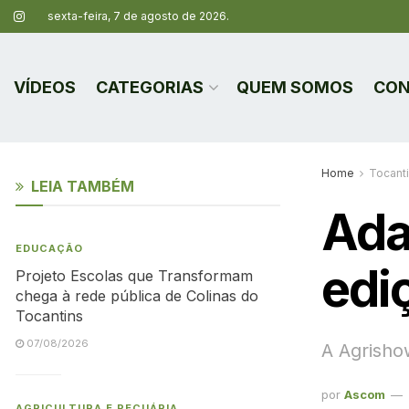
sexta-feira, 7 de agosto de 2026.
VÍDEOS
CATEGORIAS
QUEM SOMOS
CON
Home
Tocant
LEIA TAMBÉM
Ada
EDUCAÇÃO
edi
Projeto Escolas que Transformam
chega à rede pública de Colinas do
Tocantins
07/08/2026
A Agrisho
por
Ascom
AGRICULTURA E PECUÁRIA