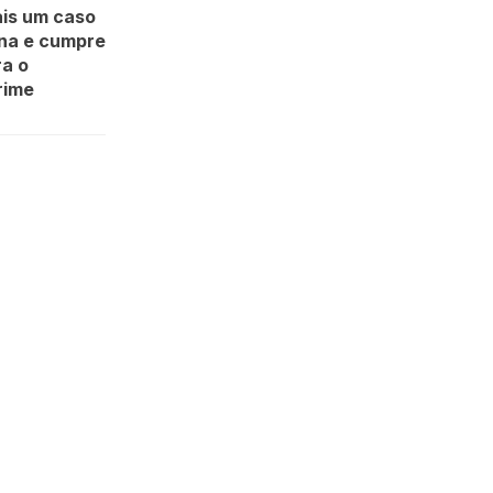
ais um caso
ína e cumpre
ra o
crime