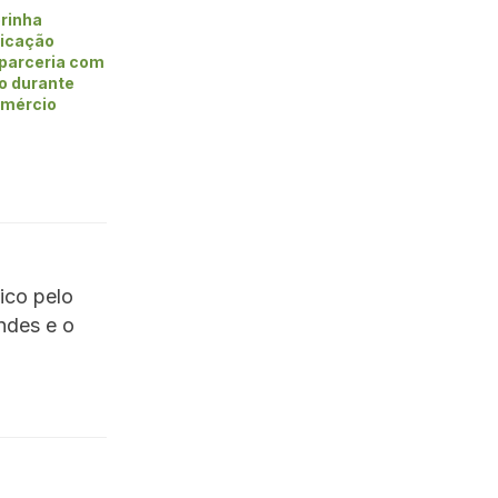
rinha
ficação
 parceria com
vo durante
omércio
ico pelo
ndes e o