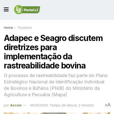
Home
Tocantins
Adapec e Seagro discutem
diretrizes para
implementação da
rastreabilidade bovina
O processo de rastreabilidade faz parte do Plano
Estratégico Nacional de Identificação Individual
de Bovinos e Búfalos (PNIB) do Ministério da
Agricultura e Pecuária (Mapa)
A
por
Ascom
14/04/2025
Tempo de leitura: 2 minutos
A