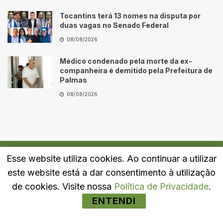
Tocantins terá 13 nomes na disputa por
duas vagas no Senado Federal
08/08/2026
Médico condenado pela morte da ex-
companheira é demitido pela Prefeitura de
Palmas
08/08/2026
Esse website utiliza cookies. Ao continuar a utilizar
Quem Somos
Fale Conosco
Política de Privacidade
este website está a dar consentimento à utilização
© 2024
Portal LJ
- Todos os direitos reservados.
de cookies. Visite nossa
Política de Privacidade
.
ENTENDI