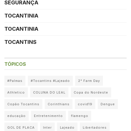
SEGURANÇA
TOCANTINIA
TOCANTINIA
TOCANTINS
TÓPICOS
#Palmas
#Tocantins #Lajeado
2° Farm Day
Athletico
COLUNA DO LEAL
Copa do Nordeste
Copão Tocantins
Corinthians
covid19
Dengue
educação
Entretenimento
flamengo
GOL DE PLACA
Inter
Lajeado
Libertadores