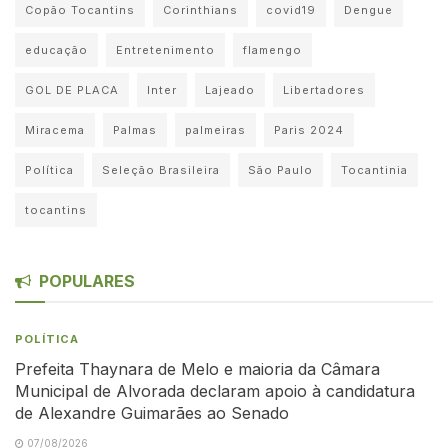
Copão Tocantins
Corinthians
covid19
Dengue
educação
Entretenimento
flamengo
GOL DE PLACA
Inter
Lajeado
Libertadores
Miracema
Palmas
palmeiras
Paris 2024
Política
Seleção Brasileira
São Paulo
Tocantinia
tocantins
POPULARES
POLÍTICA
Prefeita Thaynara de Melo e maioria da Câmara
Municipal de Alvorada declaram apoio à candidatura
de Alexandre Guimarães ao Senado
07/08/2026