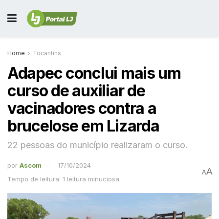
Home
Tocantins
Adapec conclui mais um
curso de auxiliar de
vacinadores contra a
brucelose em Lizarda
22 pessoas do município realizaram o curso.
por
Ascom
17/10/2024
A
A
Tempo de leitura: 1 leitura minuciosa