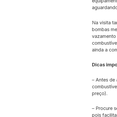
equipamento
aguardando
Na visita 
bombas medi
vazamento q
combustível
ainda a co
Dicas imp
– Antes de
combustíve
preço).
– Procure 
pois facili