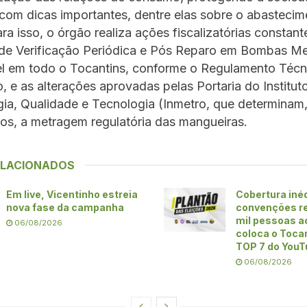
com dicas importantes, dentre elas sobre o abastecim
ara isso, o órgão realiza ações fiscalizatórias constan
de Verificação Periódica e Pós Reparo em Bombas M
l em todo o Tocantins, conforme o Regulamento Técn
, e as alterações aprovadas pelas Portaria do Institut
ia, Qualidade e Tecnologia (Inmetro, que determinam,
os, a metragem regulatória das mangueiras.
ELACIONADOS
Em live, Vicentinho estreia
Cobertura iné
nova fase da campanha
convenções re
mil pessoas ao
06/08/2026
coloca o Toca
TOP 7 do YouT
06/08/2026