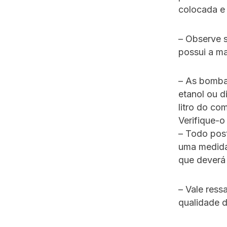
colocada e 
– Observe 
possui a ma
– As bomba
etanol ou d
litro do co
Verifique-o
– Todo post
uma medida
que deverá
– Vale ress
qualidade d