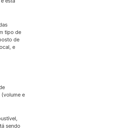
 e está
das
m tipo de
posto de
ocal, e
de
 (volume e
stível,
stá sendo