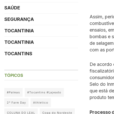
SAÚDE
Assim, per
SEGURANÇA
combustível
ensaios, e
TOCANTINIA
bombas e se
TOCANTINIA
de selagem
com as port
TOCANTINS
De acordo 
fiscalizató
TÓPICOS
consumidor:
Selo do Inm
que está d
#Palmas
#Tocantins #Lajeado
produto tem
2° Farm Day
Athletico
Processo d
COLUNA DO LEAL
Copa do Nordeste