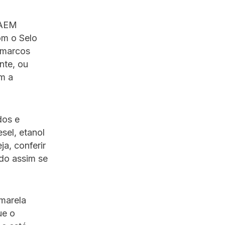
 AEM
om o Selo
 marcos
nte, ou
m a
dos e
sel, etanol
a, conferir
ndo assim se
amarela
ue o