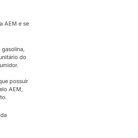
la AEM e se
 gasolina,
unitário do
sumidor.
que possuir
pelo AEM,
to.
 da