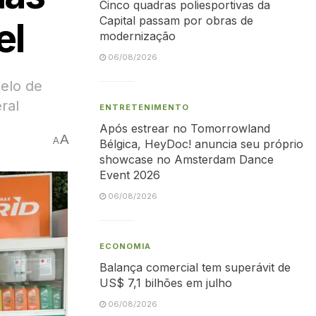
Cinco quadras poliesportivas da
Capital passam por obras de
el
modernização
06/08/2026
elo de
ral
ENTRETENIMENTO
Após estrear no Tomorrowland
A
A
Bélgica, HeyDoc! anuncia seu próprio
showcase no Amsterdam Dance
Event 2026
06/08/2026
ECONOMIA
Balança comercial tem superávit de
US$ 7,1 bilhões em julho
06/08/2026