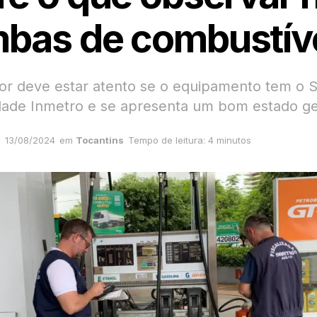
bas de combustív
r deve estar atento se o equipamento tem o S
ade Inmetro e se apresenta um bom estado ge
13/08/2024
em
Tocantins
Tempo de leitura: 4 minutos