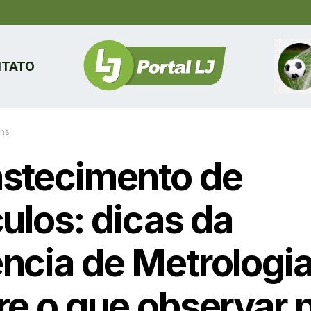
TATO
ins
stecimento de
ulos: dicas da
ncia de Metrologi
re o que observar 