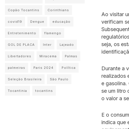
Copão Tocantins
Corinthians
Ao visitar
verificam s
covid19
Dengue
educação
Subsequent
Entretenimento
flamengo
regulatório
seja, os e
GOL DE PLACA
Inter
Lajeado
identificaç
Libertadores
Miracema
Palmas
Durante a v
palmeiras
Paris 2024
Política
realizados 
Seleção Brasileira
São Paulo
e gasolina.
se um litro
Tocantinia
tocantins
o valor a s
E o consumi
indica que 