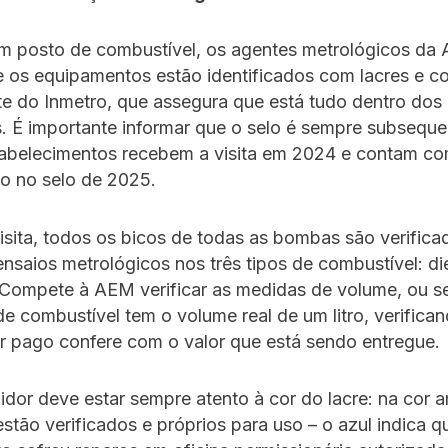
 um posto de combustível, os agentes metrológicos da
e os equipamentos estão identificados com lacres e c
e do Inmetro, que assegura que está tudo dentro dos
s. É importante informar que o selo é sempre subseque
stabelecimentos recebem a visita em 2024 e contam co
ão no selo de 2025.
isita, todos os bicos de todas as bombas são verifica
ensaios metrológicos nos três tipos de combustível: die
 Compete à AEM verificar as medidas de volume, ou sej
 de combustível tem o volume real de um litro, verifica
er pago confere com o valor que está sendo entregue.
dor deve estar sempre atento à cor do lacre: na cor 
estão verificados e próprios para uso – o azul indica q