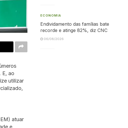
ECONOMIA
Endividamento das famílias bate
recorde e atinge 82%, diz CNC
06/08/2026
números
 E, ao
ze utilizar
cializado,
AEM) atuar
ade e