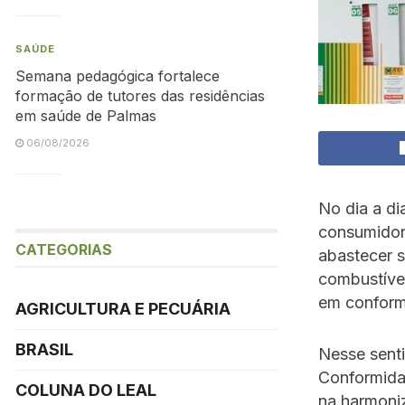
SAÚDE
Semana pedagógica fortalece
formação de tutores das residências
em saúde de Palmas
06/08/2026
No dia a di
consumidore
CATEGORIAS
abastecer se
combustível
em conform
AGRICULTURA E PECUÁRIA
BRASIL
Nesse sent
Conformida
COLUNA DO LEAL
na harmoni