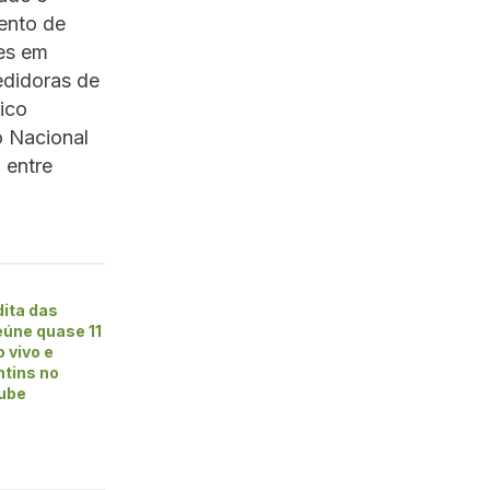
ento de
tes em
edidoras de
ico
o Nacional
 entre
dita das
úne quase 11
 vivo e
ntins no
ube