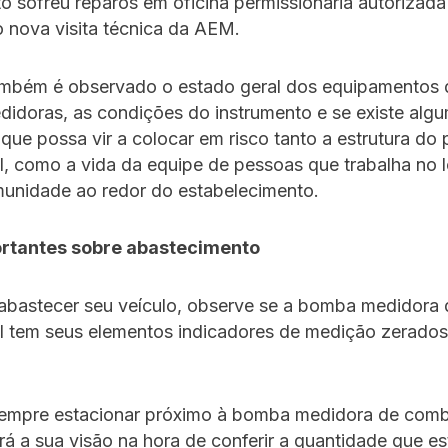
 sofreu reparos em oficina permissionária autorizada
 nova visita técnica da AEM.
também é observado o estado geral dos equipamentos 
doras, as condições do instrumento e se existe algu
ue possa vir a colocar em risco tanto a estrutura do 
, como a vida da equipe de pessoas que trabalha no l
munidade ao redor do estabelecimento.
ortantes sobre abastecimento
 abastecer seu veículo, observe se a bomba medidora 
l tem seus elementos indicadores de medição zerados
sempre estacionar próximo à bomba medidora de combu
tará a sua visão na hora de conferir a quantidade que e