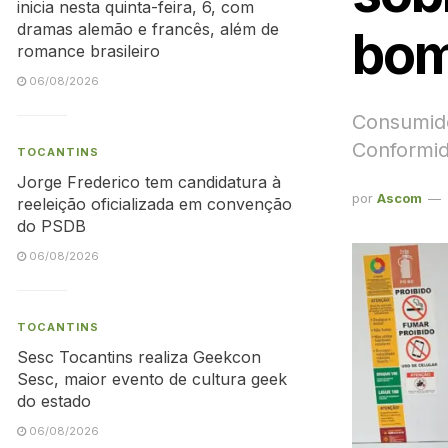
inicia nesta quinta-feira, 6, com
dramas alemão e francês, além de
bom
romance brasileiro
06/08/2026
Consumido
Conformid
TOCANTINS
Jorge Frederico tem candidatura à
por
Ascom
reeleição oficializada em convenção
do PSDB
06/08/2026
TOCANTINS
Sesc Tocantins realiza Geekcon
Sesc, maior evento de cultura geek
do estado
06/08/2026