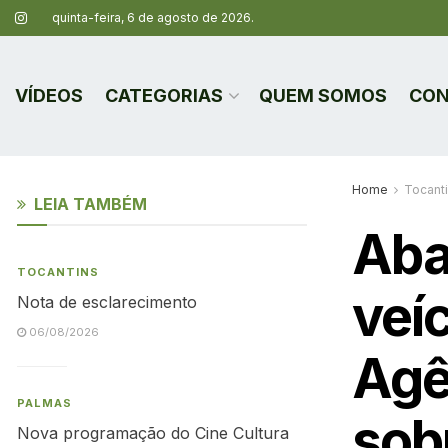
quinta-feira, 6 de agosto de 2026.
VÍDEOS
CATEGORIAS
QUEM SOMOS
CON
Home
Tocant
LEIA TAMBÉM
Aba
TOCANTINS
veíc
Nota de esclarecimento
06/08/2026
Agê
PALMAS
sob
Nova programação do Cine Cultura