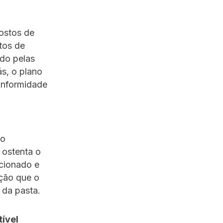
ostos de
tos de
do pelas
ás, o plano
onformidade
ao
 ostenta o
ecionado e
ção que o
 da pasta.
ível