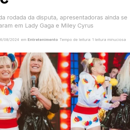
a rodada da disputa, apresentadoras ainda se
aram em Lady Gaga e Miley Cyrus
6/08/2024
em
Entretenimento
Tempo de leitura: 1 leitura minuciosa