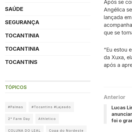
Após se con
SAÚDE
Angélica s
lançada em
SEGURANÇA
acompanhad
que se torn
TOCANTINIA
TOCANTINIA
“Eu estou e
da Xuxa, el
TOCANTINS
após a apr
TÓPICOS
Anterior
Lucas Li
#Palmas
#Tocantins #Lajeado
anuncia
2° Farm Day
Athletico
foi o gr
COLUNA DO LEAL
Copa do Nordeste