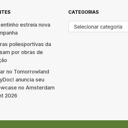
NTES
CATEGORIAS
centinho estreia nova
Selecionar categoria
ampanha
ras poliesportivas da
ssam por obras de
ção
ar no Tomorrowland
eyDoc! anuncia seu
howcase no Amsterdam
nt 2026