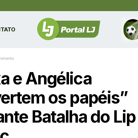
TATO
enimento
a e Angélica
vertem os papéis”
ante Batalha do Lip
c