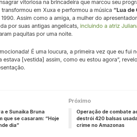
sagrar vitoriosa na brincadeira que marcou seu prog
e transformou em Xuxa e performou a música
“Lua de 
 1990. Assim como a amiga, a mulher do apresentador 
a por suas antigas angelicats,
incluindo a atriz Julian
aram paquitas por uma noite.
mocionada! É uma loucura, a primeira vez que eu fui 
a estava [vestida] assim, como eu estou agora”, revel
esentação.
Próximo
ra e Sunaika Bruna
Operação de combate a
m que se casaram: “Hoje
destrói 420 balsas usad
ande dia”
crime no Amazonas