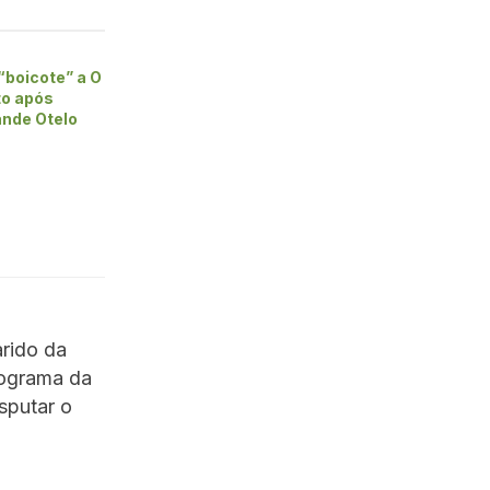
“boicote” a O
to após
nde Otelo
rido da
ograma da
sputar o