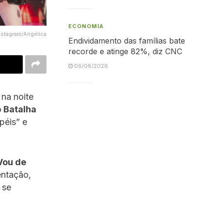
ECONOMIA
nstagram/Angélica
Endividamento das famílias bate
recorde e atinge 82%, diz CNC
06/08/2026
 na noite
o
Batalha
péis” e
Vou de
entação,
 se