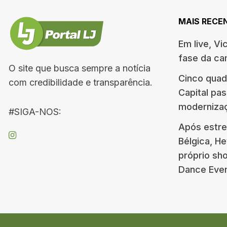
MAIS RECE
Em live, Vi
fase da c
O site que busca sempre a notícia
Cinco quad
com credibilidade e transparência.
Capital pa
moderniza
#SIGA-NOS:
Após estre
Bélgica, H
próprio s
Dance Eve