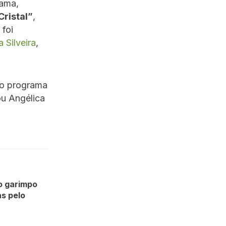
rama,
Cristal”
,
foi
a Silveira
,
no programa
ou Angélica
o garimpo
as pelo