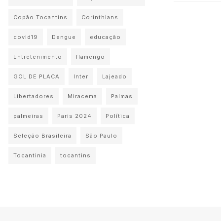
Copão Tocantins
Corinthians
covid19
Dengue
educação
Entretenimento
flamengo
GOL DE PLACA
Inter
Lajeado
Libertadores
Miracema
Palmas
palmeiras
Paris 2024
Política
Seleção Brasileira
São Paulo
Tocantinia
tocantins