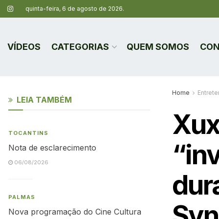
quinta-feira, 6 de agosto de 2026.
VÍDEOS
CATEGORIAS
QUEM SOMOS
CON
Home
Entret
LEIA TAMBÉM
Xux
TOCANTINS
“in
Nota de esclarecimento
06/08/2026
dur
PALMAS
Syn
Nova programação do Cine Cultura