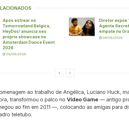
ELACIONADOS
Após estrear no
Diretor expõe 
Tomorrowland Bélgica,
Agente Secre
HeyDoc! anuncia seu
empate no Gra
próprio showcase no
06/08/2026
Amsterdam Dance Event
2026
06/08/2026
omenagem ao trabalho de Angélica, Luciano Huck, ma
ora, transformou o palco no
Vídeo Game
— antigo pr
chegou ao fim em 2011 —, colocando as amigas para di
adro teletubo.