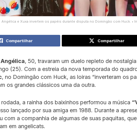
Angélica e Xuxa invertem os papéis durante disputa no Domingão com Huck. • I
Compartilhar
Compartilhar
e
Angélica
, 50, travaram um duelo repleto de nostalgia
ngo (25). Com a estreia da nova temporada do quadr
c
, no Domingão com Huck, as loiras “inverteram os pa
m os grandes clássicos uma da outra.
 rodada, a rainha dos baixinhos performou a música
“
esso lançado por sua amiga em 1988. Durante a apres
u com a companhia de algumas de suas paquitas, que
am em angelicats.