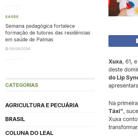
SAÚDE
Semana pedagógica fortalece
formação de tutores das residências
em saúde de Palmas
06/08/2026
Xuxa
, 61, 
deste domi
do Lip Syn
CATEGORIAS
apresentara
Na primeira
AGRICULTURA E PECUÁRIA
Táxi”
, suc
BRASIL
Xuxa conto
transformar
COLUNA DO LEAL