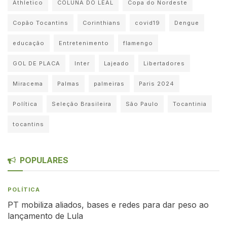
Athletico
COLUNA DO LEAL
Copa do Nordeste
Copão Tocantins
Corinthians
covid19
Dengue
educação
Entretenimento
flamengo
GOL DE PLACA
Inter
Lajeado
Libertadores
Miracema
Palmas
palmeiras
Paris 2024
Política
Seleção Brasileira
São Paulo
Tocantinia
tocantins
POPULARES
POLÍTICA
PT mobiliza aliados, bases e redes para dar peso ao
lançamento de Lula