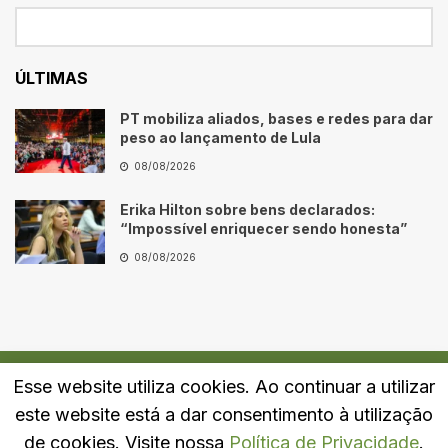
ÚLTIMAS
PT mobiliza aliados, bases e redes para dar
peso ao lançamento de Lula
08/08/2026
Erika Hilton sobre bens declarados:
“Impossível enriquecer sendo honesta”
08/08/2026
Esse website utiliza cookies. Ao continuar a utilizar
Quem Somos
Fale Conosco
Política de Privacidade
este website está a dar consentimento à utilização
© 2024
Portal LJ
- Todos os direitos reservados.
de cookies. Visite nossa
Política de Privacidade
.