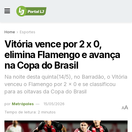
Home
Esportes
Vitória vence por 2 x 0,
elimina Flamengo e avança
na Copa do Brasil
Na noite desta quinta(14/5), no Barradão, o Vitória
venceu o Flamengo por 2 x 0 e se classificou
para as oitavas da Copa do Brasil
por
Metrópoles
15/05/2026
A
A
Tempo de leitura: 2 minutos