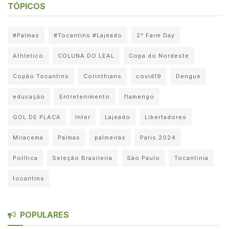
TÓPICOS
#Palmas
#Tocantins #Lajeado
2° Farm Day
Athletico
COLUNA DO LEAL
Copa do Nordeste
Copão Tocantins
Corinthians
covid19
Dengue
educação
Entretenimento
flamengo
GOL DE PLACA
Inter
Lajeado
Libertadores
Miracema
Palmas
palmeiras
Paris 2024
Política
Seleção Brasileira
São Paulo
Tocantinia
tocantins
POPULARES