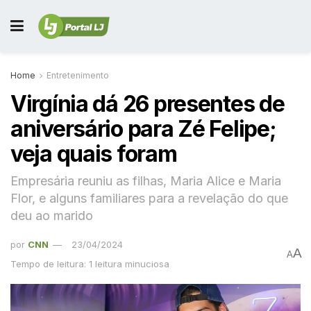
Home
Entretenimento
Virgínia dá 26 presentes de
aniversário para Zé Felipe;
veja quais foram
Empresária reuniu as filhas, Maria Alice e Maria
Flor, e alguns familiares para a revelação do que
deu ao marido
por
CNN
23/04/2024
A
A
Tempo de leitura: 1 leitura minuciosa